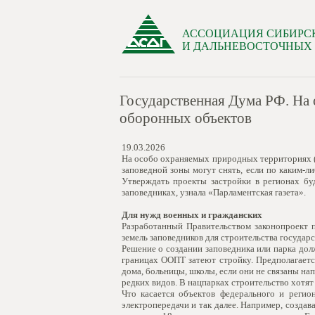
АССОЦИАЦИЯ СИБИРС
И ДАЛЬНЕВОСТОЧНЫХ
Государственная Дума РФ. На
оборонных объектов
19.03.2026
На особо охраняемых природных территориях (
заповедной зоны могут снять, если по каким-
Утверждать проекты застройки в регионах бу
заповедниках, узнала «Парламентская газета».
Для нужд военных и гражданских
Разработанный Правительством законопроект 
земель заповедников для строительства государ
Решение о создании заповедника или парка дол
границах ООПТ затеют стройку. Предполагается
дома, больницы, школы, если они не связаны на
редких видов. В нацпарках строительство хотят
Что касается объектов федерального и регио
электропередачи и так далее. Например, созд