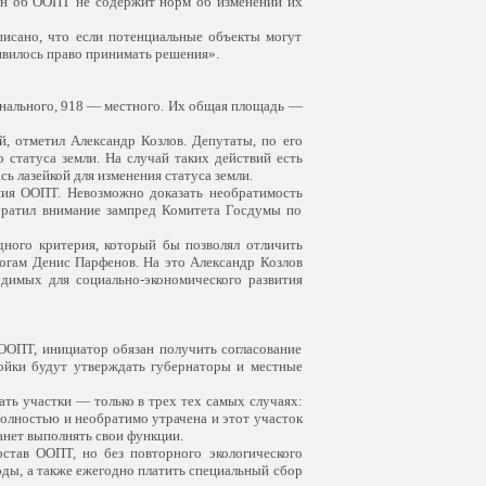
кон об ООПТ не содержит норм об изменении их
исано, что если потенциальные объекты могут
явилось право принимать решения».
онального, 918 — местного. Их общая площадь —
, отметил Александр Козлов. Депутаты, по его
статуса земли. На случай таких действий есть
ь лазейкой для изменения статуса земли.
ния ООПТ. Невозможно доказать необратимость
обратил внимание зампред Комитета Госдумы по
ного критерия, который бы позволял отличить
огам Денис Парфенов. На это Александр Козлов
димых для социально-экономического развития
ООПТ, инициатор обязан получить согласование
ройки будут утверждать губернаторы и местные
ть участки — только в трех тех самых случаях:
полностью и необратимо утрачена и этот участок
танет выполнять свои функции.
остав ООПТ, но без повторного экологического
оды, а также ежегодно платить специальный сбор