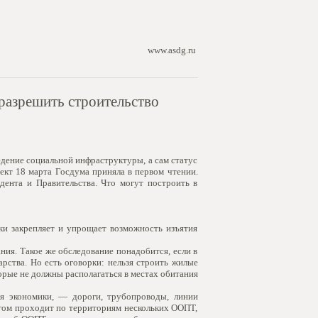
www.asdg.ru
разрешить строительство
дение социальной инфраструктуры, а сам статус
ект 18 марта Госдума приняла в первом чтении.
дента и Правительства. Что могут построить в
ки закрепляет и упрощает возможность изъятия
ния. Такое же обследование понадобится, если в
рства. Но есть оговорки: нельзя строить жилые
орые не должны располагаться в местах обитания
ля экономики, — дороги, трубопроводы, линии
ргом проходит по территориям нескольких ООПТ,