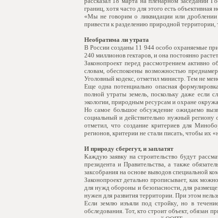
рассказал 18 марта на пленарном заседании 
границ, хотя часто для этого есть объективная 
«Мы не говорим о ликвидации или дроблении 
привести к разделению природной территории, 
Необратима ли утрата
В России созданы 11 944 особо охраняемые пр
240 миллионов гектаров, и она постоянно расте
Законопроект перед рассмотрением активно об
словам, обеспокоены возможностью преднамер
Уголовный кодекс, отметил министр. Тем не мен
Еще одна потенциально опасная формулировка
полной утраты земель, поскольку даже если с
экологии, природным ресурсам и охране окруж
Но самое большое обсуждение ожидаемо вызва
социальный и действительно нужный региону о
отметил, что создание критериев для Минобо
регионов, критерии не стали писать, чтобы их 
И природу сберегут, и заплатят
Каждую заявку на строительство будут рассма
президента и Правительства, а также обязате
заксобрания на основе выводов специальной ком
Законопроект детально прописывает, как можно
для нужд обороны и безопасности, для размеще
нужен для развития территории. При этом нельзя
Если землю изъяли под стройку, но в течение
обследования. Тот, кто строит объект, обязан