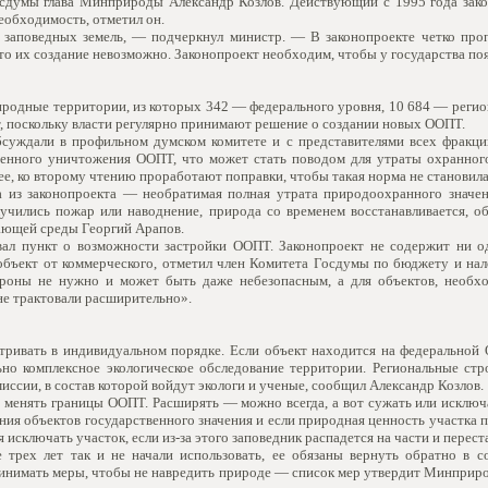
Госдумы глава Минприроды Александр Козлов. Действующий с 1995 года за
необходимость, отметил он.
заповедных земель, — подчеркнул министр. — В законопроекте четко проп
то их создание невозможно. Законопроект необходим, чтобы у государства по
иродные территории, из которых 342 — федерального уровня, 10 684 — реги
т, поскольку власти регулярно принимают решение о создании новых ООПТ.
суждали в профильном думском комитете и с представителями всех фракций
енного уничтожения ООПТ, что может стать поводом для утраты охранного 
ее, ко второму чтению проработают поправки, чтобы такая норма не становилас
 из законопроекта — необратимая полная утрата природоохранного значе
лучились пожар или наводнение, природа со временем восстанавливается, 
ающей среды Георгий Арапов.
л пункт о возможности застройки ООПТ. Законопроект не содержит ни од
бъект от коммерческого, отметил член Комитета Госдумы по бюджету и нал
роны не нужно и может быть даже небезопасным, а для объектов, необхо
«не трактовали расширительно».
тривать в индивидуальном порядке. Если объект находится на федеральной 
льно комплексное экологическое обследование территории. Региональные ст
иссии, в состав которой войдут экологи и ученые, сообщил Александр Козлов.
 менять границы ООПТ. Расширять — можно всегда, а вот сужать или исключа
ния объектов государственного значения и если природная ценность участка 
 исключать участок, если из-за этого заповедник распадется на части и перес
 трех лет так и не начали использовать, ее обязаны вернуть обратно в с
 принимать меры, чтобы не навредить природе — список мер утвердит Минприр