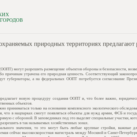
КИХ
 ГОРОДОВ
 охраняемых природных территориях предлагают 
ООПТ) могут разрешить размещение объектов обороны и безопасности, возве
либо причинам утрачена его природная ценность. Соответствующий законопро
дут губернаторы, а на федеральных ООПТ потребуется согласование Прези
предлагает новую процедуру создания ООПТ и, что более важно, юридичес
ственных объектов.
жно приниматься только на основании комплексного экологического обследова
, что в нацпарках смогут появляться объекты для нужд армии, ФСБ и госуда
прямую с обороной. В заповедниках под это выделят специальные участки, кот
 разрешить в так называемых хозяйственных зонах.
нального значения, то это могут быть любые крупные стройки, важные д
аваемая сейчас высокоскоростная магистраль между Москвой и Санкт-Петербу