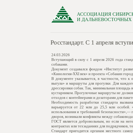
АССОЦИАЦИЯ СИБИРС
И ДАЛЬНЕВОСТОЧНЫХ
Росстандарт. С 1 апреля всту
24.03.2026
Вступающий в силу с 1 апреля 2026 года стан
собаками.
Документ создавался фондом «Институт разви
«Кинология-XХI век» и проекта «Собакин город
В документе указывается, в частности, что к
выгула» и маршруты для прогулки. Для каждог
дрессировки собак. Так, минимальная площадь 
кустарником. Прогулочные маршруты не должны
отходов с контейнерами и дозаторами для пакет
Необходимость разработки стандарта вызвана
варьируется от 22 млн до 25,5 млн особей. 
использования и требований безопасности»,— п
дворов, возникали конфликты между собаковода
ГОСТ является добровольным, но если на него
контрактах или техзаданиях для подрядчиков, т
Стандарт пригодится органам местного само