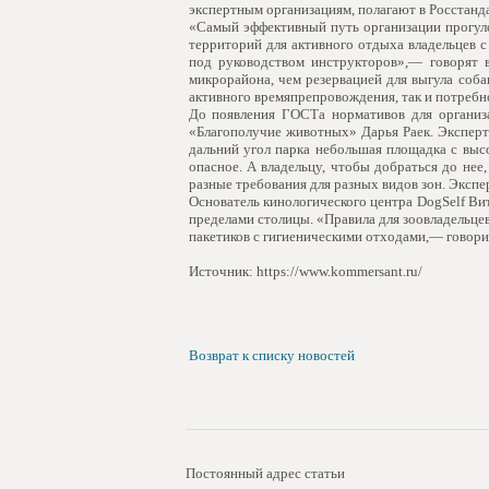
экспертным организациям, полагают в Росстанд
«Самый эффективный путь организации прогуло
территорий для активного отдыха владельцев 
под руководством инструкторов»,— говорят 
микрорайона, чем резервацией для выгула соб
активного времяпрепровождения, так и потребн
До появления ГОСТа нормативов для организа
«Благополучие животных» Дарья Раек. Эксперт
дальний угол парка небольшая площадка с выс
опасное. А владельцу, чтобы добраться до нее
разные требования для разных видов зон. Экспе
Основатель кинологического центра DogSelf Ви
пределами столицы. «Правила для зоовладельце
пакетиков с гигиеническими отходами,— говорит
Источник: https://www.kommersant.ru/
Возврат к списку новостей
Постоянный адрес статьи