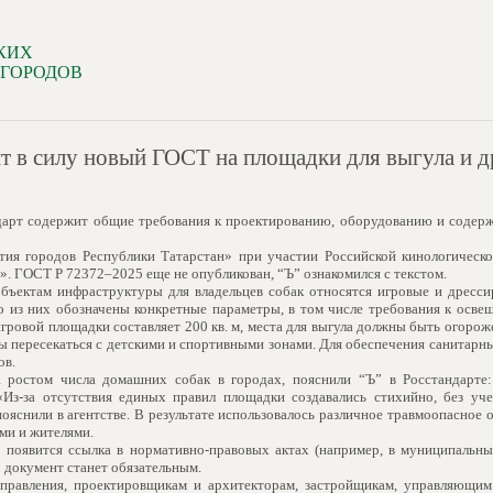
КИХ
 ГОРОДОВ
пит в силу новый ГОСТ на площадки для выгула и
дарт содержит общие требования к проектированию, оборудованию и содержа
тия городов Республики Татарстан» при участии Российской кинологическ
». ГОСТ Р 72372–2025 еще не опубликован, “Ъ” ознакомился с текстом.
 объектам инфраструктуры для владельцев собак относятся игровые и дресс
о из них обозначены конкретные параметры, в том числе требования к осве
игровой площадки составляет 200 кв. м, места для выгула должны быть огоро
 пересекаться с детскими и спортивными зонами. Для обеспечения санитарн
ов.
 ростом числа домашних собак в городах, пояснили “Ъ” в Росстандарте:
«Из-за отсутствия единых правил площадки создавались стихийно, без уч
ояснили в агентстве. В результате использовалось различное травмоопасное
ми и жителями.
 появится ссылка в нормативно-правовых актах (например, в муниципальны
о документ станет обязательным.
управления, проектировщикам и архитекторам, застройщикам, управляющи