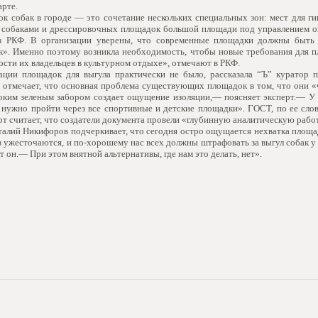
арте.
к собак в городе — это сочетание нескольких специальных зон: мест для г
с собаками и дрессировочных площадок большой площади под управлением оп
в РКФ. В организации уверены, что современные площадки должны быть 
ак». Именно поэтому возникла необходимость, чтобы новые требования для 
ости их владельцев в культурном отдыхе», отмечают в РКФ.
ции площадок для выгула практически не было, рассказала “Ъ” куратор п
 отмечает, что основная проблема существующих площадок в том, что они «
оким зеленым забором создает ощущение изоляции,— поясняет эксперт.— У л
, нужно пройти через все спортивные и детские площадки». ГОСТ, по ее слов
рт считает, что создатели документа провели «глубинную аналитическую рабо
талий Никифоров подчеркивает, что сегодня остро ощущается нехватка площад
в ужесточаются, и по-хорошему нас всех должны штрафовать за выгул собак 
 он.— При этом внятной альтернативы, где нам это делать, нет».