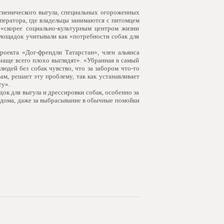
игиенического выгула, специальных огороженных
ератора, где владельцы занимаются с питомцем
«скорее социально-культурным центром жизни
площадок учитывали как «потребности собак для
роекта «Дог-френдли Татарстан», член альянса
чаще всего плохо выглядят». «Убранная в самый
юдей без собак чувство, что за забором что-то
ам, решает эту проблему, так как устанавливает
ту».
ок для выгула и дрессировки собак, особенно за
у дома, даже за выбрасывание в обычные помойки