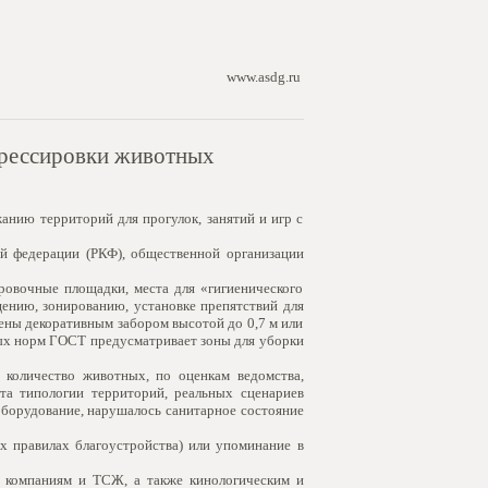
www.asdg.ru
 дрессировки животных
нию территорий для прогулок, занятий и игр с
ой федерации (РКФ), общественной организации
ировочные площадки, места для «гигиенического
щению, зонированию, установке препятствий для
жены декоративным забором высотой до 0,7 м или
ых норм ГОСТ предусматривает зоны для уборки
 количество животных, по оценкам ведомства,
ета типологии территорий, реальных сценариев
 оборудование, нарушалось санитарное состояние
х правилах благоустройства) или упоминание в
м компаниям и ТСЖ, а также кинологическим и