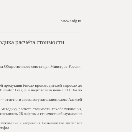
www.asdg.ru
одика расчёта стоимости
ва Общественного совета при Минстрое России.
й продукции (число производителей выросло до
 Elevator League и подготовила новые ГОСТы по
 — отметил в своем вступительном слове Алексей
 методику расчета стоимости техобслуживания,
составлять 28 лифтов, а стоимость обслуживания
служивание и капремонт. Большинство экспертов
лифта.