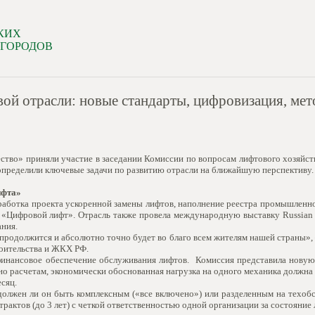
КИХ
 ГОРОДОВ
й отрасли: новые стандарты, цифровизация, мет
тво» приняли участие в заседании Комиссии по вопросам лифтового хозяйст
 определили ключевые задачи по развитию отрасли на ближайшую перспективу.
ифта»
аботка проекта ускоренной замены лифтов, наполнение реестра промышленно
ы «Цифровой лифт». Отрасль также провела международную выставку Russian
ания.
 продолжится и абсолютно точно будет во благо всем жителям нашей страны»,
роительства и ЖКХ РФ.
финансовое обеспечение обслуживания лифтов. Комиссия представила новую
о расчетам, экономически обоснованная нагрузка на одного механика должна 
есяц.
должен ли он быть комплексным («все включено») или разделенным на техоб
актов (до 3 лет) с четкой ответственностью одной организации за состояние 