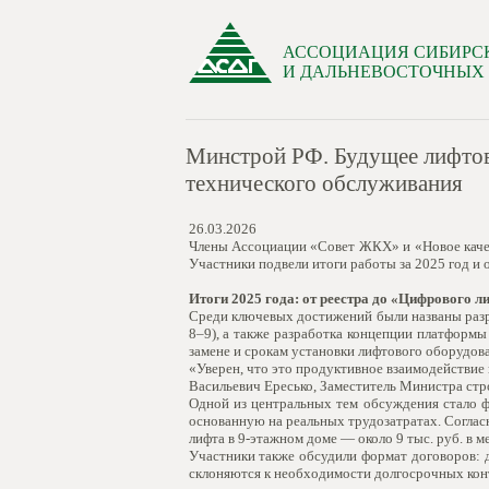
АССОЦИАЦИЯ СИБИРС
И ДАЛЬНЕВОСТОЧНЫХ
Минстрой РФ. Будущее лифтово
технического обслуживания
26.03.2026
Члены Ассоциации «Совет ЖКХ» и «Новое качес
Участники подвели итоги работы за 2025 год и
Итоги 2025 года: от реестра до «Цифрового л
Среди ключевых достижений были названы разр
8–9), а также разработка концепции платформ
замене и срокам установки лифтового оборудов
«Уверен, что это продуктивное взаимодействие
Васильевич Ересько, Заместитель Министра ст
Одной из центральных тем обсуждения стало 
основанную на реальных трудозатратах. Согласн
лифта в 9-этажном доме — около 9 тыс. руб. в м
Участники также обсудили формат договоров: 
склоняются к необходимости долгосрочных контр