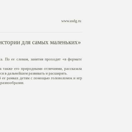
www.asdg.ru
истории для самых маленьких»
а. По ее словам, занятия проходят «в формате
а также его природными отличиями, рассказала
ся в дальнейшем развивать и расширять.
В ее рамках детям с помощью головоломок и игр
 разнообразии.