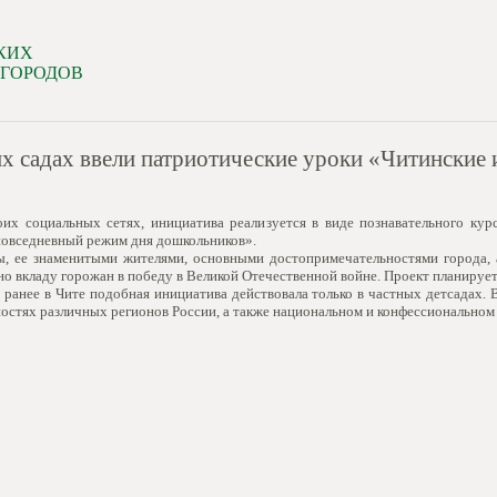
КИХ
 ГОРОДОВ
х садах ввели патриотические уроки «Читинские 
х социальных сетях, инициатива реализуется в виде познавательного курс
повседневный режим дня дошкольников».
ы, ее знаменитыми жителями, основными достопримечательностями города, 
о вкладу горожан в победу в Великой Отечественной войне. Проект планирует
ранее в Чите подобная инициатива действовала только в частных детсадах. 
остях различных регионов России, а также национальном и конфессиональном