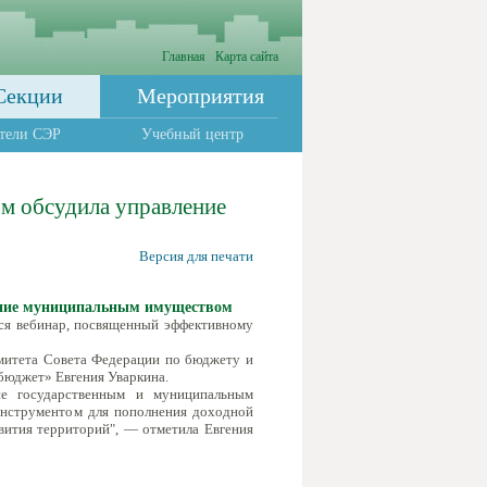
Главная
Карта сайта
Секции
Мероприятия
тели СЭР
Учебный центр
м обсудила управление
Версия для печати
ение муниципальным имуществом
ся вебинар, посвященный эффективному
митета Совета Федерации по бюджету и
бюджет» Евгения Уваркина.
ие государственным и муниципальным
нструментом для пополнения доходной
вития территорий", — отметила Евгения