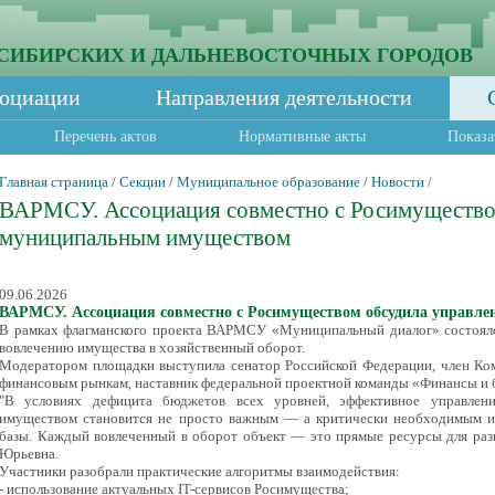
СИБИРСКИХ И ДАЛЬНЕВОСТОЧНЫХ ГОРОДОВ
социации
Направления деятельности
Перечень актов
Нормативные акты
Показа
Главная страница
/
Секции
/
Муниципальное образование
/
Новости
/
ВАРМСУ. Ассоциация совместно с Росимущество
муниципальным имуществом
09.06.2026
ВАРМСУ. Ассоциация совместно с Росимуществом обсудила управл
В рамках флагманского проекта ВАРМСУ «Муниципальный диалог» состоял
вовлечению имущества в хозяйственный оборот.
Модератором площадки выступила сенатор Российской Федерации, член Ко
финансовым рынкам, наставник федеральной проектной команды «Финансы и 
"В условиях дефицита бюджетов всех уровней, эффективное управлен
имуществом становится не просто важным — а критически необходимым и
базы. Каждый вовлеченный в оборот объект — это прямые ресурсы для раз
Юрьевна.
Участники разобрали практические алгоритмы взаимодействия:
- использование актуальных IT-сервисов Росимущества;