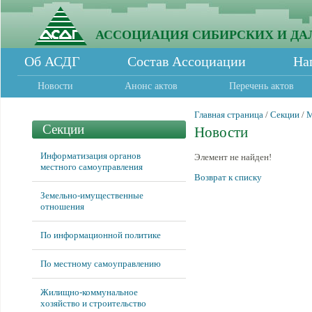
АССОЦИАЦИЯ СИБИРСКИХ И ДА
Об АСДГ
Состав Ассоциации
На
Новости
Анонс актов
Перечень актов
Главная страница
/
Секции
/
М
Секции
Новости
Информатизация органов
Элемент не найден!
местного самоуправления
Возврат к списку
Земельно-имущественные
отношения
По информационной политике
По местному самоуправлению
Жилищно-коммунальное
хозяйство и строительство