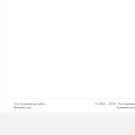
Тех.поддержка сайта -
© 2002 - 2010 «Ассоциация си
Битриксоид
Администратор