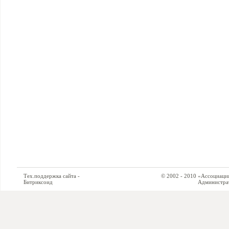
Тех.поддержка сайта -
© 2002 - 2010 «Ассоциация си
Битриксоид
Администратор