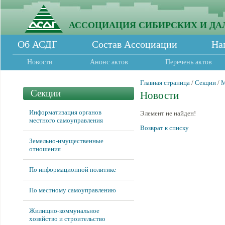
АССОЦИАЦИЯ СИБИРСКИХ И ДА
Об АСДГ
Состав Ассоциации
На
Новости
Анонс актов
Перечень актов
Главная страница
/
Секции
/
М
Секции
Новости
Информатизация органов
Элемент не найден!
местного самоуправления
Возврат к списку
Земельно-имущественные
отношения
По информационной политике
По местному самоуправлению
Жилищно-коммунальное
хозяйство и строительство