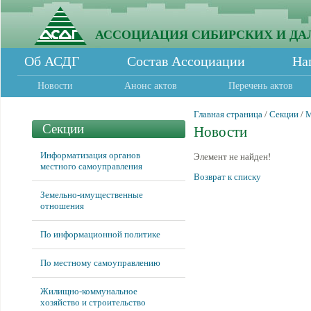
АССОЦИАЦИЯ СИБИРСКИХ И ДА
Об АСДГ
Состав Ассоциации
На
Новости
Анонс актов
Перечень актов
Главная страница
/
Секции
/
М
Секции
Новости
Информатизация органов
Элемент не найден!
местного самоуправления
Возврат к списку
Земельно-имущественные
отношения
По информационной политике
По местному самоуправлению
Жилищно-коммунальное
хозяйство и строительство