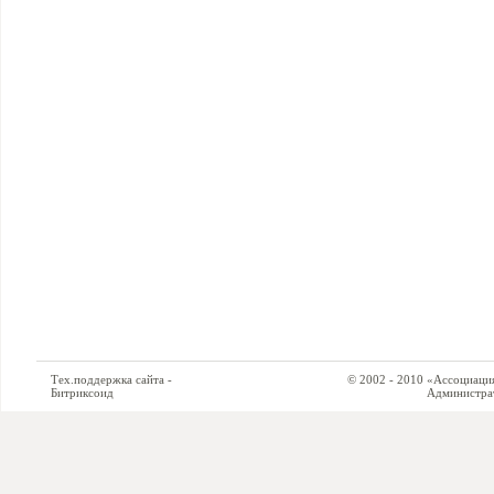
Тех.поддержка сайта -
© 2002 - 2010 «Ассоциация си
Битриксоид
Администратор