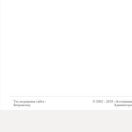
Тех.поддержка сайта -
© 2002 - 2010 «Ассоциация си
Битриксоид
Администратор