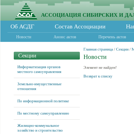
АССОЦИАЦИЯ СИБИРСКИХ И ДА
Об АСДГ
Состав Ассоциации
На
Новости
Анонс актов
Перечень актов
Главная страница
/
Секции
/
М
Секции
Новости
Информатизация органов
Элемент не найден!
местного самоуправления
Возврат к списку
Земельно-имущественные
отношения
По информационной политике
По местному самоуправлению
Жилищно-коммунальное
хозяйство и строительство