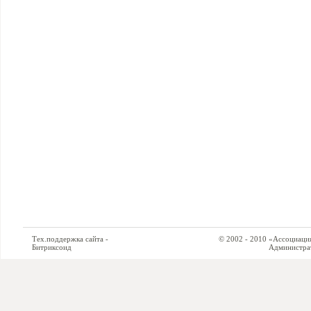
Тех.поддержка сайта -
© 2002 - 2010 «Ассоциация си
Битриксоид
Администратор