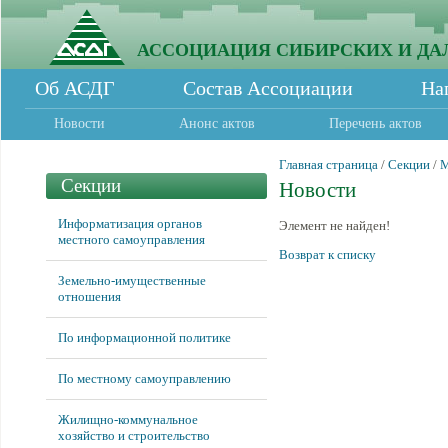
АССОЦИАЦИЯ СИБИРСКИХ И ДА
Об АСДГ
Состав Ассоциации
На
Новости
Анонс актов
Перечень актов
Главная страница
/
Секции
/
М
Секции
Новости
Информатизация органов
Элемент не найден!
местного самоуправления
Возврат к списку
Земельно-имущественные
отношения
По информационной политике
По местному самоуправлению
Жилищно-коммунальное
хозяйство и строительство