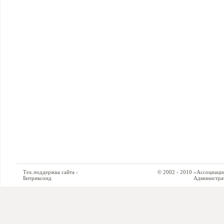
Тех.поддержка сайта -
© 2002 - 2010 «Ассоциация си
Битриксоид
Администратор