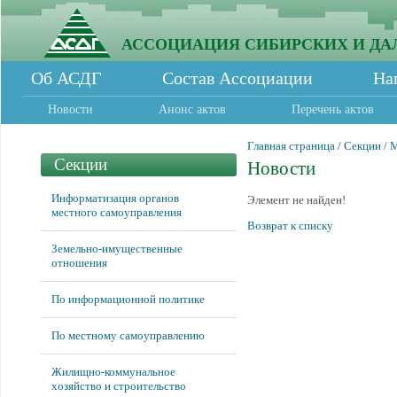
АССОЦИАЦИЯ СИБИРСКИХ И ДА
Об АСДГ
Состав Ассоциации
На
Новости
Анонс актов
Перечень актов
Главная страница
/
Секции
/
М
Секции
Новости
Информатизация органов
Элемент не найден!
местного самоуправления
Возврат к списку
Земельно-имущественные
отношения
По информационной политике
По местному самоуправлению
Жилищно-коммунальное
хозяйство и строительство