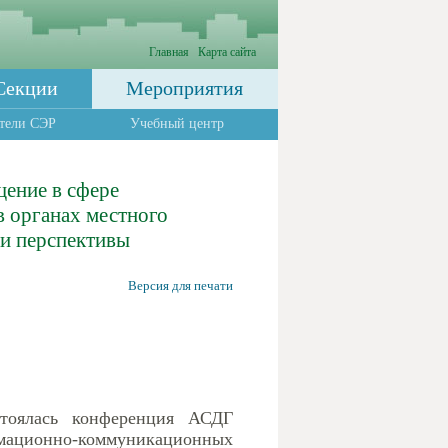
Главная
Карта сайта
Секции
Мероприятия
тели СЭР
Учебный центр
ение в сфере
 органах местного
 и перспективы
Версия для печати
стоялась конференция АСДГ
ационно-коммуникационных