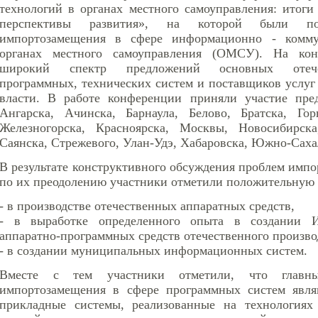
технологий в органах местного самоуправления: итоги
перспективы развития», на которой были по
импортозамещения в сфере информационно - комму
органах местного самоуправления (ОМСУ). На кон
широкий спектр предложений основных отечес
программных, технических систем и поставщиков услуг
власти. В работе конференции приняли участие пред
Ангарска, Ачинска, Барнаула, Белово, Братска, Горн
Железногорска, Красноярска, Москвы, Новосибирска
Саянска, Стрежевого, Улан-Удэ, Хабаровска, Южно-Саха
В результате конструктивного обсуждения проблем имп
по их преодолению участники отметили положительную
- в производстве отечественных аппаратных средств,
- в выработке определенного опыта в создании И
аппаратно-программных средств отечественного произво
- в создании муниципальных информационных систем.
Вместе с тем участники отметили, что главны
импортозамещения в сфере программных систем явля
прикладные системы, реализованные на технологиях