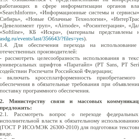
работающих в сфере информатизации органов вл
«SearchInform», «Информационные системы и сервисы
Сибирь», «Новые Облачные Технологии», «ИнтерТра
«Девелопмент груп», «Airnode», «Росинтеграция», «Д
«Softline», КБ «Искра», (материалы представлены
asdg.ru/events/last/356643/?files=yes
).
1.4. Для обеспечения перехода на использование
отечественных производителей:
- рассмотреть целесообразность использования в тек
универсальных шрифтов «Паратайп» (PT Sans, PT Seri
содействии Роспечати Российской Федерации;
- включать кроссплатформенность приобретаемого
обеспечения в обязательные требования при объявлен
поставку программного обеспечения.
2. Министерству связи и массовых коммуникац
предложить:
2.1. Рассмотреть вопрос о переходе федеральны
исполнительной власти к обязательному использова
(ГОСТ Р ИСО/МЭК 26300-2010) для подготовки текстов
виде.