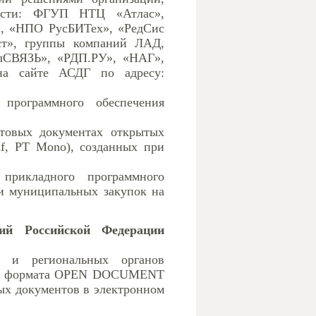
асти: ФГУП НТЦ «Атлас»,
», «НПО РусБИТех», «РедСис
ст», группы компаний ЛАД,
алСВЯЗЬ», «РДП.РУ», «НАГ»,
 на сайте АСДГ по адресу:
 программного обеспечения
стовых документах открытых
f, PT Mono), созданных при
 прикладного программного
ии муниципальных закупок на
ий Российской Федерации
х и региональных органов
нию формата OPEN DOCUMENT
ых документов в электронном