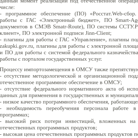
данный момент реализации под отечественной операци
числе:
- программное обеспечение (ПО) «Росстат.Web-сбор
работы с ГАС «Электронный бюджет», ПО Smart-Agen
документов в СМЭВ Smatr-Route), ПО системы ССТУ.
клиент», ПО электронной подписи Jinn-Client;
- плагины для работы с ГАС «Управление», плагины по
zakupki.gov.ru, плагины для работы с электронной пло
и ПО для работы с системой федерального казначейст
работы с порталом государственных услуг.
Процессу импортозамещения в ОМСУ также препятству
- отсутствие методологической и организационной под
отечественное программное обеспечение в ОМСУ;
- отсутствие федерального нормативного акта об исп
данных для применения в государственных и муниципаль
- низкое качество программного обеспечения, работающе
- необходимость переобучения персонала работе
программах;
- высокий риск потери инвестиций, вложенных на 
отечественных программных продуктов;
- высокая цена отечественных программных продуктов 