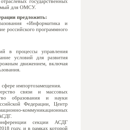
 отраслевых государственных
имый для ОМСУ.
дерации предложить:
разования «Информатика и
е российского программного
ий в процессы управления
ание условий для развития
орожным движением, включая
ьзования.
в сфере импортозамещения.
ерство связи и массовых
тво образования и науки
ссийской Федерации, Центр
ационно-коммуникационных
АСДГ.
онференции секции АСДГ
018 году, и в рамках которой