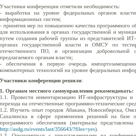
Участники конференции отметили необходимость:
- выработки на уровне федеральных органов власти
информационных систем;
- принятия мер по повышению качества программного об
для использования в органах государственной и муници
путем создания рабочей группы из представителей ИТ
органах государственной власти и ОМСУ по тести
отечественного ПО, и организации добровольной 
предлагаемого органам власти;
- обеспечения в первую очередь импортозамещени
компьютерных технологий на уровне федеральных инфо
Участники конференции решили
:
1. Органам местного самоуправления рекомендовать:
1.1. Провести инвентаризацию ИТ-инфраструктуры и р
перехода на отечественные программно-технические сред
1.2. Изучить опыт городов Абакана, Новосибирска, Омс
Сахалинска в сфере применения решений на базе от
программного обеспечения (материалы представлены
http://asdg.ru/events/last/356643/?files=yes
).
1.3. Ознакомиться с представленными на конференц