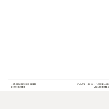
Тех.поддержка сайта -
© 2002 - 2010 «Ассоциация си
Битриксоид
Администратор