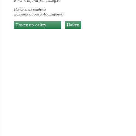
E-mail: inform_set@asdg.ru
Начальник отдела
Долгина Лариса Адольфовна