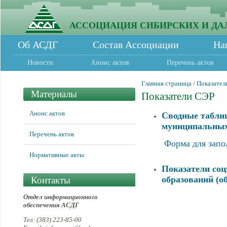
АССОЦИАЦИЯ СИБИРСКИХ И ДА
Об АСДГ
Состав Ассоциации
На
Новости
Анонс актов
Перечень актов
Главная страница
/
Показател
Материалы
Показатели СЭР
Анонс актов
Сводные таблиц
муниципальных 
Перечень актов
Форма для запо
Нормативные акты
Показатели со
образований (об
Контакты
Отдел информационного
обеспечения АСДГ
Тел: (383) 223-85-00