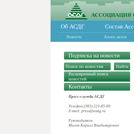
АССОЦИАЦИЯ 
Об АСДГ
Состав Ас
Новости
Анонс актов
Подписка на новости
Расширенный поиск
новостей
Контакты
Пресс-служба АСДГ
Телефон:(383) 223-85-00
E-mail: press@asdg.ru
Руководитель
Малов Кирилл Владимирович