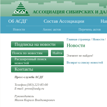
АССОЦИАЦИЯ СИБИРСКИХ И ДА
Об АСДГ
Состав Ассоциации
На
Новости
Анонс актов
Перечень актов
Главная страница
/
Новости
/
Подписка на новости
Новости
Элемент не найден!
Расширенный поиск
Возврат к списку новостей
новостей
Контакты
Пресс-служба АСДГ
Телефон:(383) 223-85-00
E-mail: press@asdg.ru
Руководитель
Малов Кирилл Владимирович