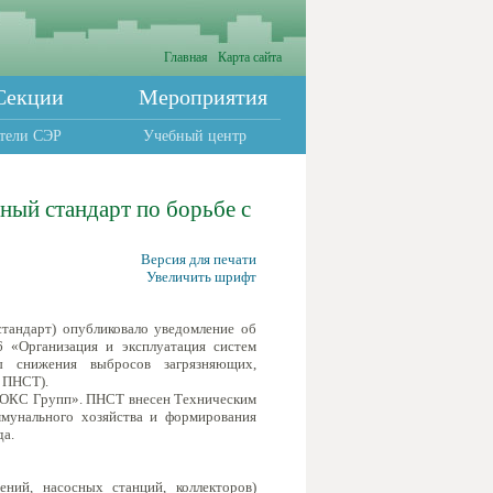
Главная
Карта сайта
Секции
Мероприятия
тели СЭР
Учебный центр
ный стандарт по борьбе с
Версия для печати
Увеличить шрифт
стандарт) опубликовало уведомление об
 «Организация и эксплуатация систем
ды снижения выбросов загрязняющих,
– ПНСТ).
 «ОКС Групп». ПНСТ внесен Техническим
ммунального хозяйства и формирования
да.
ний, насосных станций, коллекторов)