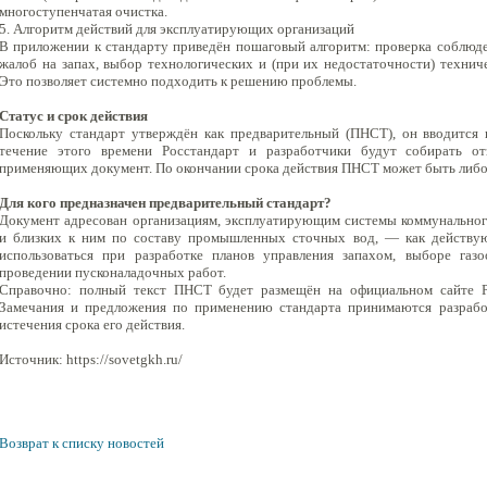
многоступенчатая очистка.
5. Алгоритм действий для эксплуатирующих организаций
В приложении к стандарту приведён пошаговый алгоритм: проверка соблюд
жалоб на запах, выбор технологических и (при их недостаточности) технич
Это позволяет системно подходить к решению проблемы.
Статус и срок действия
Поскольку стандарт утверждён как предварительный (ПНСТ), он вводится 
течение этого времени Росстандарт и разработчики будут собирать о
применяющих документ. По окончании срока действия ПНСТ может быть либо 
Для кого предназначен предварительный стандарт?
Документ адресован организациям, эксплуатирующим системы коммунальног
и близких к ним по составу промышленных сточных вод, — как действу
использоваться при разработке планов управления запахом, выборе газ
проведении пусконаладочных работ.
Справочно: полный текст ПНСТ будет размещён на официальном сайте Ро
Замечания и предложения по применению стандарта принимаются разрабо
истечения срока его действия.
Источник: https://sovetgkh.ru/
Возврат к списку новостей