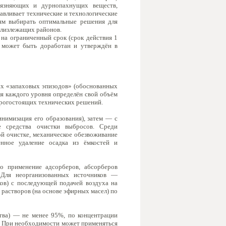
рязняющих и дурнопахнущих веществ,
авливает технические и технологические
ям выбирать оптимальные решения для
близлежащих районов.
 на ограниченный срок (срок действия 1
о может быть доработан и утверждён в
ых «запаховых эпизодов» (обоснованных
ля каждого уровня определён свой объём
орогостоящих технических решений.
инимизация его образования), затем — с
 средства очистки выбросов. Среди
ой очистке, механическое обезвоживание
енное удаление осадка из ёмкостей и
о применение адсорберов, абсорберов
. Для неорганизованных источников —
ов) с последующей подачей воздуха на
растворов (на основе эфирных масел) по
тва) — не менее 95%, по концентрации
. При необходимости может применяться