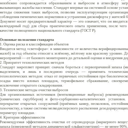
неизбежно сопровождается образованием и выбросом в атмосферу заг
вызывающих жалобы населения. Стандарт впервые на системной основе устан
методы снижения таких выбросов, позволяя эксплуатирующим организаци
соблюдения гигиенических нормативов и устранения дискомфорта у жителей 
Документ носит предварительный характер — это означает, что он вводится
календарный год) для сбора практического опыта применения, после чег
качестве полноценного национального стандарта (ГОСТ Р).
Основные положения стандарта
1. Оценка риска и классификация объектов
Вводится метод «светофора»: в зависимости от количества верифицированн
жалоб) за год объекты относят к зелёному, жёлтому или красному уровню. Д
мероприятий — от базового мониторинга до детальной оценки и внедрения д
2. Приоритет технологических методов
Стандарт закрепляет принцип: сначала бороться с первопричиной запаха (м
выделением, и лишь в последнюю очередь — применять технические
технологических методов: отказ от первичных отстойников при биологическ
осадка вместо иловых площадок, термофильное сбраживание, своеврем
исключение открытого складирования.
3. Технические методы очистки выбросов
Для организованных источников (вентиляционные выбросы) рекомендован
(химических скрубберов) и фото-сорбционно-каталитических установок
перекрытие открытых сооружений (приёмных камер, песколовок, отстойник
газоочистку, а также системы мелкодисперсного распыления дезодорирующих 
периметру площадки.
4. Критерии эффективности
Рекомендуемая эффективность очистки от сероводорода (маркерного вещес
запаха (измеряемой методом динамической ольфактометрии) — не менее 90%