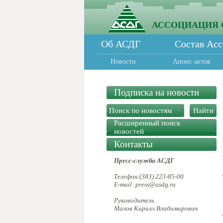
АССОЦИАЦИЯ 
Об АСДГ
Состав Ас
Новости
Анонс актов
Подписка на новости
Расширенный поиск
новостей
Контакты
Пресс-служба АСДГ
Телефон:(383) 223-85-00
E-mail: press@asdg.ru
Руководитель
Малов Кирилл Владимирович