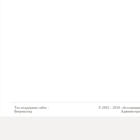
Тех.поддержка сайта -
© 2002 - 2010 «Ассоциация си
Битриксоид
Администратор