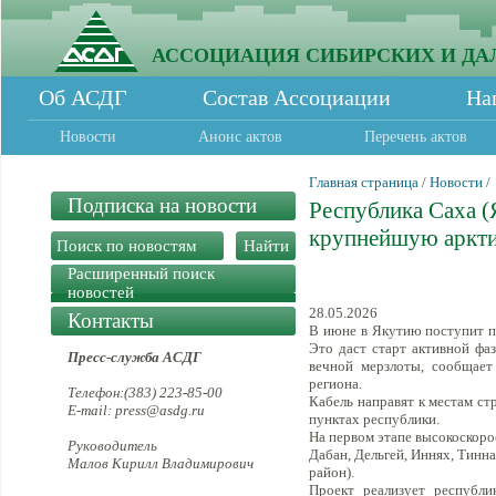
АССОЦИАЦИЯ СИБИРСКИХ И ДА
Об АСДГ
Состав Ассоциации
На
Новости
Анонс актов
Перечень актов
Главная страница
/
Новости
/
Подписка на новости
Республика Саха (
крупнейшую аркти
Расширенный поиск
новостей
28.05.2026
Контакты
В июне в Якутию поступит п
Это даст старт активной фа
Пресс-служба АСДГ
вечной мерзлоты, сообщает
региона.
Телефон:(383) 223-85-00
Кабель направят к местам ст
E-mail: press@asdg.ru
пунктах республики.
На первом этапе высокоскорос
Руководитель
Дабан, Дельгей, Иннях, Тинн
Малов Кирилл Владимирович
район).
Проект реализует республи