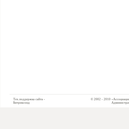
Тех.поддержка сайта -
© 2002 - 2010 «Ассоциация си
Битриксоид
Администратор