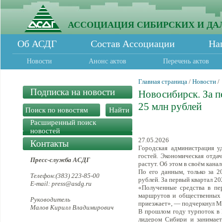
АССОЦИАЦИЯ СИБИРСКИХ И ДА
Об АСДГ
Состав Ассоциации
На
Новости
Анонс актов
Перечень актов
Главная страница
/
Новости
/
Подписка на новости
Новосибирск. За п
25 млн рублей
Расширенный поиск
новостей
27.05.2026
Контакты
Городская администрация у
гостей. Экономическая отда
Пресс-служба АСДГ
растут. Об этом в своём кан
По его данным, только за 2
Телефон:(383) 223-85-00
рублей. За первый квартал 2
E-mail: press@asdg.ru
«Полученные средства в пе
маршрутов и общественных п
Руководитель
приезжает», — подчеркнул М
Малов Кирилл Владимирович
В прошлом году турпоток в 
лидером Сибири и занимает