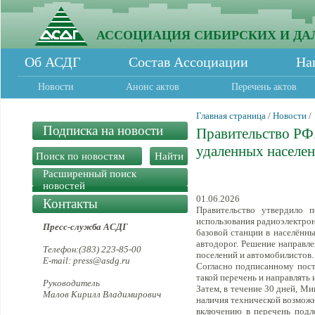
АССОЦИАЦИЯ СИБИРСКИХ И ДА
Об АСДГ
Состав Ассоциации
На
Новости
Анонс актов
Перечень актов
Главная страница
/
Новости
/
Подписка на новости
Правительство РФ
удаленных населе
Расширенный поиск
новостей
01.06.2026
Контакты
Правительство утвердило 
использования радиоэлектрон
Пресс-служба АСДГ
базовой станции в населённы
автодорог. Решение направле
Телефон:(383) 223-85-00
поселений и автомобилистов.
E-mail: press@asdg.ru
Согласно подписанному пост
такой перечень и направлять
Руководитель
Затем, в течение 30 дней, М
Малов Кирилл Владимирович
наличия технической возмож
включению в перечень подле