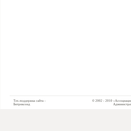
Тех.поддержка сайта -
© 2002 - 2010 «Ассоциация си
Битриксоид
Администратор