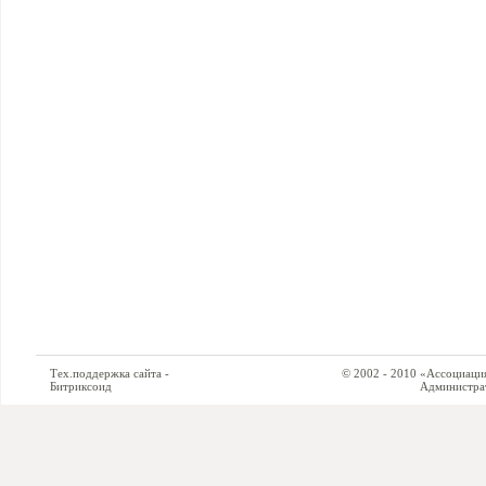
Тех.поддержка сайта -
© 2002 - 2010 «Ассоциация си
Битриксоид
Администратор