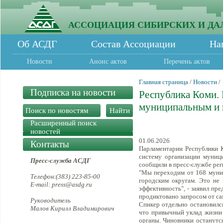
АССОЦИАЦИЯ СИБИРСКИХ И ДА
Об АСДГ
Состав Ассоциации
На
Новости
Анонс актов
Перечень актов
Главная страница
/
Новости
/
Подписка на новости
Республика Коми. 
муниципальным и 
Расширенный поиск
новостей
01.06.2026
Контакты
Парламентарии Республики К
систему организации муници
Пресс-служба АСДГ
сообщили в пресс-службе рег
"Мы переходим от 168 муниц
Телефон:(383) 223-85-00
городским округам. Это не 
E-mail: press@asdg.ru
эффективность", - заявил пр
продиктовано запросом от са
Руководитель
Спикер отдельно остановилс
Малов Кирилл Владимирович
что привычный уклад жизни 
органы. Чиновники останутся