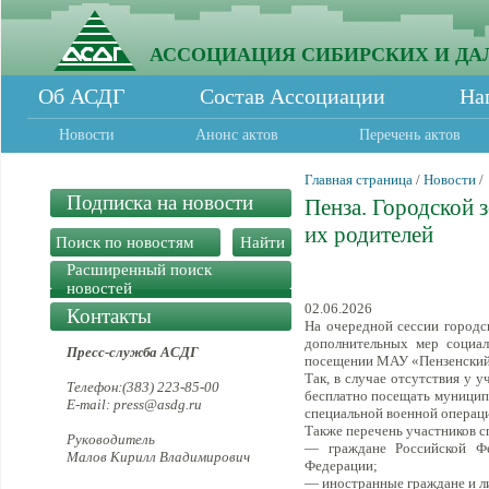
АССОЦИАЦИЯ СИБИРСКИХ И ДА
Об АСДГ
Состав Ассоциации
На
Новости
Анонс актов
Перечень актов
Главная страница
/
Новости
/
Подписка на новости
Пенза. Городской 
их родителей
Расширенный поиск
новостей
02.06.2026
Контакты
На очередной сессии городс
дополнительных мер социал
Пресс-служба АСДГ
посещении МАУ «Пензенский 
Так, в случае отсутствия у 
Телефон:(383) 223-85-00
бесплатно посещать муниципа
E-mail: press@asdg.ru
специальной военной операц
Также перечень участников 
Руководитель
— граждане Российской Фе
Малов Кирилл Владимирович
Федерации;
— иностранные граждане и ли