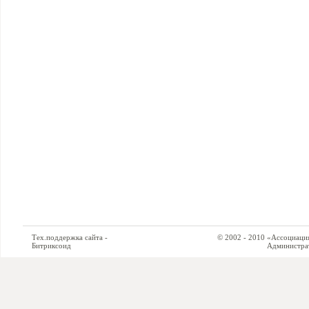
Тех.поддержка сайта -
© 2002 - 2010 «Ассоциация си
Битриксоид
Администратор