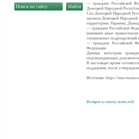
— граждане Российской Фед
Донецкой Народной Республи
Сил Донецкой Народной Респ
органов Донецкой Народной 
территориях Украины, Донецк
— граждане Российской Федер
(имевшие иные правоотношен
специальных подразделений в
— граждане Российской Фе
Федерации.
Данные категории гражда
подтверждающих документов
В настоящее время готовятс
поддержки, после утверждени
Источник: https://msu-russia.r
Возврат к списку новостей