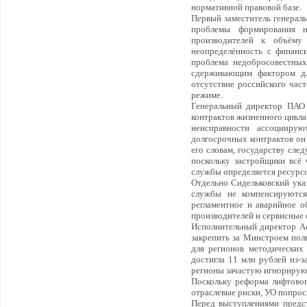
нормативной правовой базе.
Первый заместитель генерал
проблемы формирования н
производителей к объёму
неопределённость с финанс
проблема недобросовестных
сдерживающим фактором дл
отсутствие российского час
режиме.
Генеральный директор ПАО 
контрактов жизненного цикла,
неисправности ассоцииру
долгосрочных контрактов он 
его словам, государству сле
поскольку застройщики всё
службы определяется ресурсо
Отдельно Сидельковский ука
службы не компенсируются
регламентное и аварийное о
производителей и сервисные 
Исполнительный директор А
закрепить за Минстроем пол
для регионов методических
достигла 11 млн рублей из-з
регионы зачастую игнориру
Поскольку реформа лифтовог
отраслевые риски, УО попрос
Перед выступлениями предс