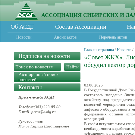
АССОЦИАЦИЯ СИБИРСКИХ И ДА
Об АСДГ
Состав Ассоциации
На
Новости
Анонс актов
Перечень актов
Главная страница
/
Новости
/
Подписка на новости
«Совет ЖКХ». Лиф
обсудил вектор до
Расширенный поиск
новостей
03.06.2026
Контакты
В Государственной Думе РФ (
состоялось заседание Экс
Пресс-служба АСДГ
хозяйству под председател
повесткой мероприятия стал
Телефон:(383) 223-85-00
лифтового оборудования в м
E-mail: press@asdg.ru
федеральных органов испол
ассоциаций.
Руководитель
В своём вступительном слов
Малов Кирилл Владимирович
необходимости выработки эф
«Несмотря на перенос срока в