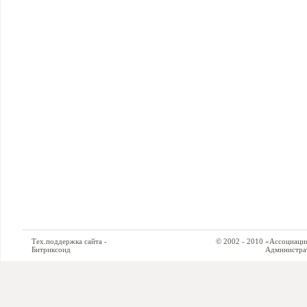
Тех.поддержка сайта -
© 2002 - 2010 «Ассоциация си
Битриксоид
Администратор