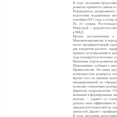
В ходе заседания представи
развитие принятого закона и
Руководитель департамента
подготовке подзаконных акт
сентября 2027 года, к этому
По её словам, Ростехнадз
Минстрой — разработать мет
в МКД.
Проект постановления о
Минэкономразвития, и перед
носит предварительный хара
два алгоритма расчёта: тари
прямого регулирования и адм
года планируется итоговое с
Начальник отдела развития 
Мирошников сообщил о внесе
Правительстве. Он также пр
возможностью дозапроса пояс
Кроме того, по мнению экспе
инициированной по обращен
позволяет оперативно реагир
Директор подразделения «У
компании в формировании за
монтаж — сервис» со ссылко
доказал свою эффективность
заводов-изготовителей на се
запчастей. Диалог с профиль
В ходе заседания представи