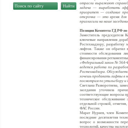
отрасли выражают справедл
задача — выработать эффе
приоритет — создание про
отсрочка — это время для 
пригласили на наше заседан
Позиция Комитета ГД РФ по
Заместитель председателя 
ключевые направления дораб
Ростехнадзору, разработку 
лифтов. Также он обратил 
стоимости обследования ли
финансирования регламентны
«Федеральный закон № 564-Ф
ведется работа по разработ
Ростехнадзора. Обсуждаетс
хочешь продавать лифты в н
посмотрим по утильсбору и 
Светлана Разворотнева, зам
заседания уточнила причи
соответствующие вопросы пре
техническое обслуживание 
отдельной строкой, отметив,
ФАС России.
Марат Нуриев, член Комите
последние десятилетия техн
вопрос о возможности пере
технологий, качества эксплу