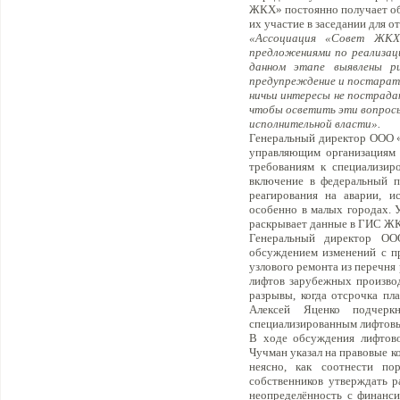
ЖКХ» постоянно получает об
их участие в заседании для 
«Ассоциация «Совет ЖКХ»
предложениями по реализац
данном этапе выявлены 
предупреждение и постарать
ничьи интересы не пострада
чтобы осветить эти вопросы 
исполнительной власти».
Генеральный директор ООО 
управляющим организациям 
требованиям к специализиро
включение в федеральный пе
реагирования на аварии, и
особенно в малых городах. 
раскрывает данные в ГИС ЖК
Генеральный директор О
обсуждением изменений с п
узлового ремонта из перечня
лифтов зарубежных производ
разрывы, когда отсрочка пл
Алексей Яценко подчерк
специализированным лифтовы
В ходе обсуждения лифтов
Чучман указал на правовые ко
неясно, как соотнести по
собственников утверждать р
неопределённость с финанси