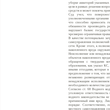
уборке акваторий указанных
цели в рамках решения вопро
средств и может повлечь при
Суд учел, что поверхнос
уполномоченными органами г
что способно приносить го
обязанности производить р
нарушает баланс государст
чрезмерно ограничивая права
В качестве потенциально за
самоуправления полномочий 
сети. Кроме этого, к полно
накопленного вреда окружаю
Неисполнение или ненадлежа
объектов накопленного вред
обращения с твердыми ком
образования, как указал КС
иными отходами, которые в 
предположение о том, что за
незаконно размещающих от
ненадлежащим исполнением 
необходимого количества удо
Согласно ст. 68 Водного ко
уголовную ответственность 
водного законодательства н
причиненный ими вред. Лиц
порядке. Соответственно, 
местного самоуправления с