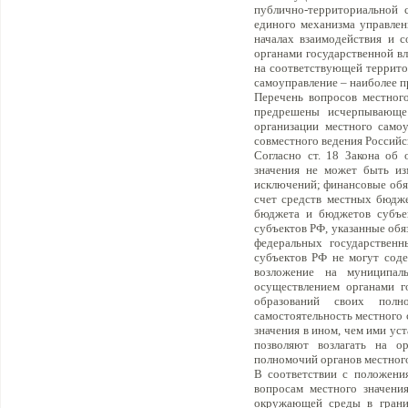
публично-территориальной 
единого механизма управлен
началах взаимодействия и с
органами государственной в
на соответствующей территор
самоуправление – наиболее 
Перечень вопросов местного
предрешены исчерпывающе
организации местного самоу
совместного ведения Российс
Согласно ст. 18 Закона об
значения не может быть из
исключений; финансовые обяз
счет средств местных бюдж
бюджета и бюджетов субъек
субъектов РФ, указанные обя
федеральных государствен
субъектов РФ не могут сод
возложение на муниципал
осуществлением органами г
образований своих полно
самостоятельность местного 
значения в ином, чем ими ус
позволяют возлагать на о
полномочий органов местног
В соответствии с положения
вопросам местного значения
окружающей среды в границ