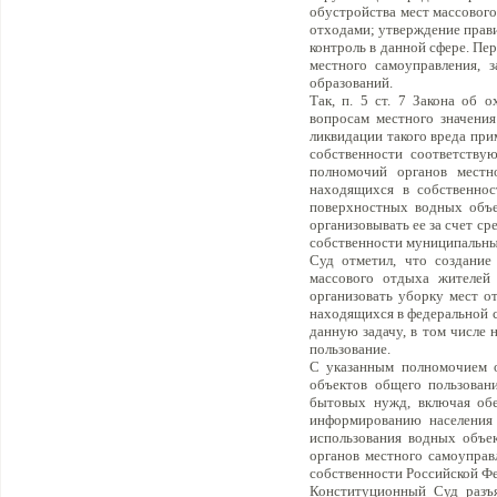
обустройства мест массовог
отходами; утверждение прави
контроль в данной сфере. Пе
местного самоуправления, 
образований.
Так, п. 5 ст. 7 Закона об 
вопросам местного значения
ликвидации такого вреда при
собственности соответству
полномочий органов местн
находящихся в собственнос
поверхностных водных объе
организовывать ее за счет с
собственности муниципальны
Суд отметил, что создание
массового отдыха жителей 
организовать уборку мест о
находящихся в федеральной с
данную задачу, в том числе 
пользование.
С указанным полномочием о
объектов общего пользован
бытовых нужд, включая обе
информированию населения 
использования водных объек
органов местного самоуправ
собственности Российской Фе
Конституционный Суд разъя