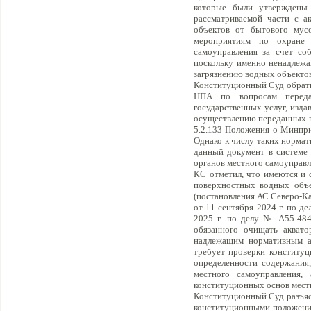
которые были утверждены
рассматриваемой части с а
объектов от бытового мус
мероприятиям по охране 
самоуправления за счет со
поскольку именно ненадлежа
загрязнению водных объектов
Конституционный Суд обратил
НПА по вопросам передан
государственных услуг, изда
осуществлению переданных п
5.2.133 Положения о Минпри
Однако к числу таких нормат
данный документ в системе 
органов местного самоуправл
КС отметил, что имеются и 
поверхностных водных объе
(постановления АС Северо-Ка
от 11 сентября 2024 г. по д
2025 г. по делу № А55-4847
обязанного очищать аквато
надлежащим нормативным а
требует проверки конституц
определенности содержания
местного самоуправления,
конституционных основ мест
Конституционный Суд разъясн
конституционными положения