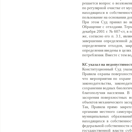
решается вопрос о возложен
по регулярной очистке от му
находящихся в собственност
пользование на основании до
При этом Суд принял во вн
Обращение с отходами. Терм
декабря 2001 г. № 607-ст, в
же, согласно его п. 3.1, яв
завершении определенной де
определением отходов, зак
определения введены в целях
потребления. Вместе с тем в
КС указал на недопустимост
Конституционный Суд указа
Правила охраны поверхностн
что мероприятия по охране
законодательства, законод
сохранении водных биологиче
благополучия населения. В
засорения поверхностных во
объектов механического засо
Так, Правила прямо закреп
органами местного самоупр
муниципальных образовани
находящихся в собственнос
федеральной собственности 
государственной власти су