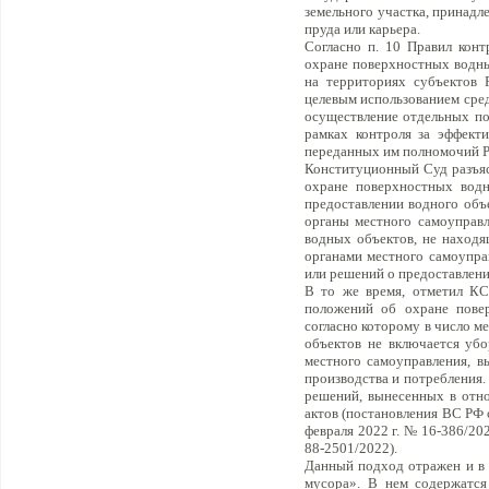
земельного участка, принадл
пруда или карьера.
Согласно п. 10 Правил конт
охране поверхностных водны
на территориях субъектов 
целевым использованием сред
осуществление отдельных по
рамках контроля за эффект
переданных им полномочий Р
Конституционный Суд разъясн
охране поверхностных водн
предоставлении водного объе
органы местного самоуправ
водных объектов, не находя
органами местного самоупра
или решений о предоставлени
В то же время, отметил КС
положений об охране повер
согласно которому в число 
объектов не включается убо
местного самоуправления, в
производства и потребления.
решений, вынесенных в отн
актов (постановления ВС РФ 
февраля 2022 г. № 16-386/20
88-2501/2022).
Данный подход отражен и в 
мусора». В нем содержатся