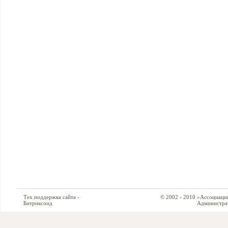
Тех.поддержка сайта -
© 2002 - 2010 «Ассоциация си
Битриксоид
Администратор