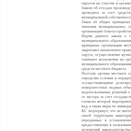
округов на участие в орган
Законе об отходах производс
проводить за счет средст
муниципальной собственност
Закон об общих принципах 
значения муниципальных, г
организацию благоустройства
Норма данного закона о т
муниципального образования,
принципах организации мест
закрепляет аналогичное прав
округа, осуществление муниц
означают возложения на ор
муниципального образования
средств местного бюджета.
Поэтому органы местного са
определяя условия и порядо
осуществляющими делегиро
поверхностных водных объек
водопользования, решений о 
от мусора за счет государст
согласно которой мероприят
вод, а также меры по ликвид
КС подчеркнул, что не выте
своей территории акватор
переданных в установленн
предоставлении в пользован
положений законодательств