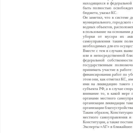
находящихся в федеральной 
быть полностью освобождено
бюджета, указал КС.
Он заметил, что в системе 
муниципального, городского
водных объектов, расположе
в пользование на основании 
уборки от мусора их акв
самоуправления таким пол
необходимых для его осущес
Вместе с тем в случаях выяв
или в непосредственной бли
федеральной собственнос
государственным полномочи
принимать участие в работе 
финансирования работ по уб
этом они, как отметил КС, и
ими на ликвидацию такого з
субъекта РФ, а в случае спор
внимание то, в какой мере 
органами местного самоупр
организации ликвидации так
организации благоустройства
Таким образом, Конституцион
местного самоуправления и 
Конституции, а также постан
Эксперты «АГ» в ближайшее