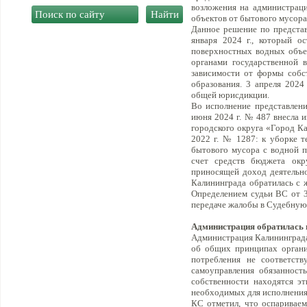
возложения на администраци
объектов от бытового мусора
Данное решение по предста
января 2024 г., который ос
поверхностных водных объек
органами государственной 
зависимости от формы собс
образования. 3 апреля 2024
общей юрисдикции.
Во исполнение представлен
июня 2024 г. № 487 внесла 
городского округа «Город К
2022 г. № 1287: к уборке т
бытового мусора с водной п
счет средств бюджета окр
приносящей доход деятельно
Калининграда обратилась с 
Определением судьи ВС от 31
передаче жалобы в Судебную
Администрация обратилась 
Администрация Калининграда о
об общих принципах организ
потребления не соответств
самоуправления обязанност
собственности находятся эт
необходимых для исполнения
КС отметил, что оспариваем