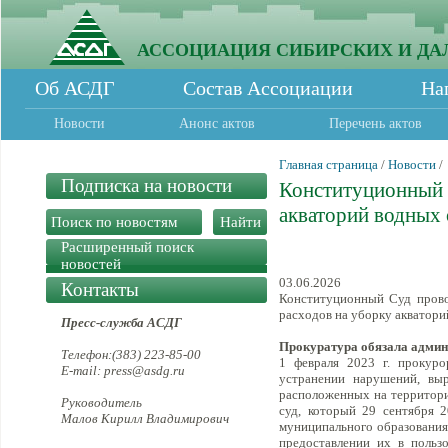
АССОЦИАЦИЯ СИБИРСКИХ И ДА
Об АСДГ
Состав Ассоциации
На
Новости
Анонс актов
Перечень актов
Главная страница
/
Новости
/
Подписка на новости
Конституционный с
акваторий водных 
Расширенный поиск
новостей
03.06.2026
Контакты
Конституционный Суд провоз
расходов на уборку акватори
Пресс-служба АСДГ
Прокуратура обязала адми
Телефон:(383) 223-85-00
1 февраля 2023 г. прокуро
E-mail: press@asdg.ru
устранении нарушений, вы
расположенных на территори
Руководитель
суд, который 29 сентября 2
Малов Кирилл Владимирович
муниципального образования
предоставлении их в польз