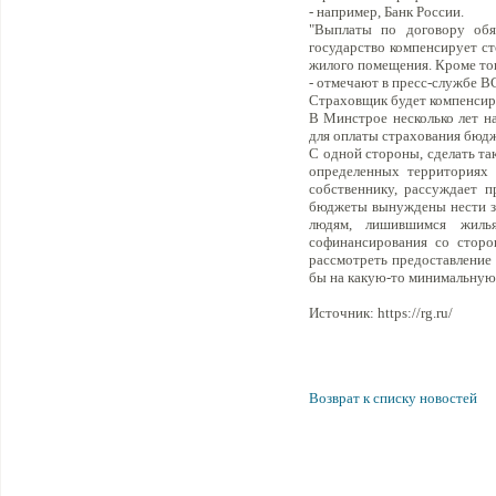
- например, Банк России.
"Выплаты по договору обяз
государство компенсирует ст
жилого помещения. Кроме тог
- отмечают в пресс-службе В
Страховщик будет компенсир
В Минстрое несколько лет на
для оплаты страхования бюд
С одной стороны, сделать та
определенных территориях и
собственнику, рассуждает п
бюджеты вынуждены нести з
людям, лишившимся жиль
софинансирования со сторо
рассмотреть предоставление
бы на какую-то минимальную с
Источник: https://rg.ru/
Возврат к списку новостей