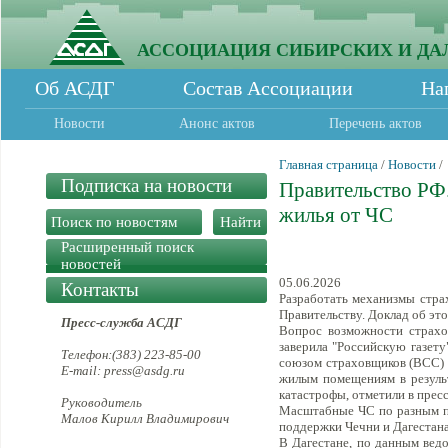
АССОЦИАЦИЯ СИБИРСКИХ И ДА
Об АСДГ
Состав Ассоциации
На
Новости
Анонс актов
Перечень актов
Главная страница
/
Новости
/
Подписка на новости
Правительство РФ.
жилья от ЧС
Расширенный поиск
новостей
05.06.2026
Контакты
Разработать механизмы стра
Правительству. Доклад об эт
Пресс-служба АСДГ
Вопрос возможности страхо
заверила "Российскую газет
Телефон:(383) 223-85-00
союзом страховщиков (ВСС) 
E-mail: press@asdg.ru
жилым помещениям в результ
катастрофы, отметили в прес
Руководитель
Масштабные ЧС по разным пр
Малов Кирилл Владимирович
поддержки Чечни и Дагестана
В Дагестане, по данным вед