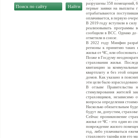
разрушены 358 помещений, 6
первые заявки на выплаты 
отрабатываются поступивши
оплачивается, в первую очер
В 2019 году вступили в силу
реализовывать программы в
сообщили в ВСС. Однако до с
отметили в союзе.
В 2022 году Минфин разрабо
регионы к принятию таких 
жилья от ЧС, или обосновать
Позже в Госдуму неоднократн
страхования жилья. Послед
квитанцию за коммунальные
квартплату и без этой опци
домов. Как указано в поясни
эти цели было израсходовано 
В отзыве Правительства н
стимулирования жителей за
страховщиков, независимо 
вопросы определения стоимос
Насколько обязательным буде
будут ли, допустим, страхов
Сейчас проникновение страх
жилья от ЧС - это один из с
повреждение жилого помещени
год, либо уплачиваться еже
страхового тарифа или его м