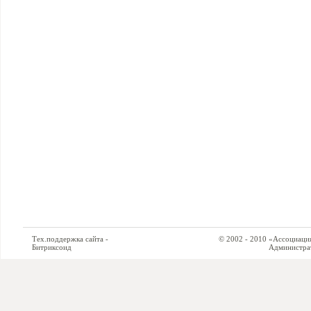
Тех.поддержка сайта -
© 2002 - 2010 «Ассоциация си
Битриксоид
Администратор