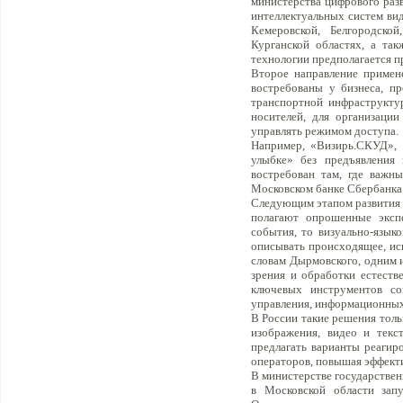
министерства цифрового раз
интеллектуальных систем ви
Кемеровской, Белгородской
Курганской областях, а та
технологии предполагается п
Второе направление примен
востребованы у бизнеса, п
транспортной инфраструкту
носителей, для организаци
управлять режимом доступа.
Например, «Визирь.СКУД», 
улыбке» без предъявления 
востребован там, где важны
Московском банке Сбербанка 
Следующим этапом развития 
полагают опрошенные экспе
события, то визуально-язык
описывать происходящее, иск
словам Дырмовского, одним 
зрения и обработки естеств
ключевых инструментов сов
управления, информационных 
В России такие решения тол
изображения, видео и тек
предлагать варианты реагир
операторов, повышая эффект
В министерстве государствен
в Московской области зап