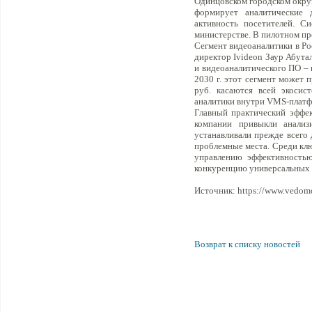
Одинцовском городском округ
формирует аналитические 
активность посетителей. С
министерстве. В пилотном пр
Сегмент видеоаналитики в Ро
директор Ivideon Заур Абута
и видеоаналитического ПО – в
2030 г. этот сегмент может 
руб. касаются всей экосис
аналитики внутри VMS-платф
Главный практический эффек
компании привыкли анализ
устанавливали прежде всего 
проблемные места. Среди клю
управлению эффективностью
конкуренцию универсальных 
Источник: https://www.vedomo
Возврат к списку новостей