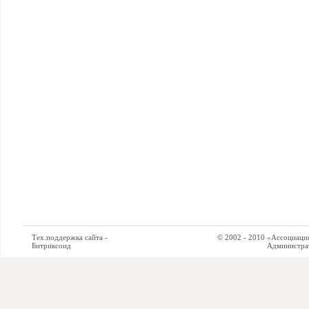
Тех.поддержка сайта -
© 2002 - 2010 «Ассоциация си
Битриксоид
Администратор