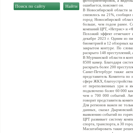
фотоориентировок, а видеок
ошибается, поясняет он.
В Новосибирской области за
снизилось на 21%, сообщил 
город Новосибирской област
больше, чем годом ранее. С
компаний ЦРТ, «Нетрис» и «
Похожий эффект отмечают и
декабре 2023 г. Одним из пи
биометрией и 12 обзорных ка
закрытом контуре. По слова
раскрыто 148 преступлений, а 
В Мурманской области в кон
8500 камер. Благодаря сист
раскрыть более 200 преступл
Санкт-Петербург также акт
представитель Комитета по 
сфере ЖКХ, благоустройства 
от переполненных урн и ям
подключено более 60 000 кам
чем о 700 000 событий. Авт
говорит представитель комите
Для регионов важен не толь
данных, сказал Дырмовский
выявлению событий по горячи
ЦРТ развивает систему компь
спорта, транспорта, в 30 гор
Масштабировать такие решени