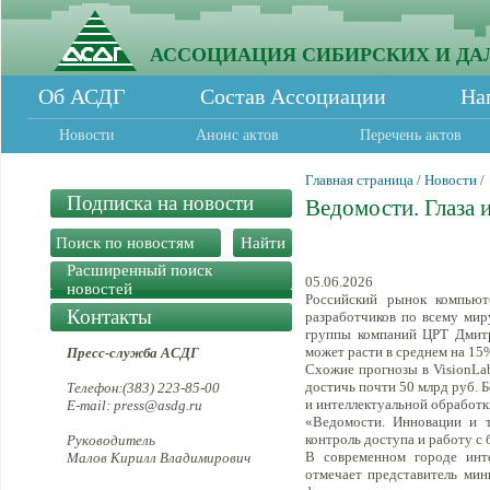
АССОЦИАЦИЯ СИБИРСКИХ И ДА
Об АСДГ
Состав Ассоциации
На
Новости
Анонс актов
Перечень актов
Главная страница
/
Новости
/
Подписка на новости
Ведомости. Глаза 
Расширенный поиск
05.06.2026
новостей
Российский рынок компьют
Контакты
разработчиков по всему миру
группы компаний ЦРТ Дмитр
может расти в среднем на 15%
Пресс-служба АСДГ
Схожие прогнозы в VisionLabs
достичь почти 50 млрд руб. 
Телефон:(383) 223-85-00
и интеллектуальной обработк
E-mail: press@asdg.ru
«Ведомости. Инновации и т
контроль доступа и работу с
Руководитель
В современном городе инте
Малов Кирилл Владимирович
отмечает представитель мин