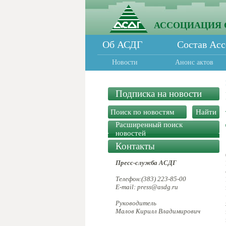
АССОЦИАЦИЯ 
Об АСДГ
Состав Ас
Новости
Анонс актов
Подписка на новости
Расширенный поиск
новостей
Контакты
Пресс-служба АСДГ
Телефон:(383) 223-85-00
E-mail: press@asdg.ru
Руководитель
Малов Кирилл Владимирович