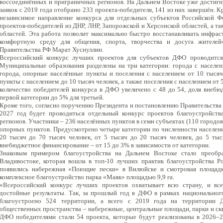
воссоединённых и приграничных регионов. На Дальнем Востоке уже достиг
заявок с 2019 года отобрано 233 проекта-победителя, 141 из них завершён. Кр
независимое направление конкурса для отдельных субъектов Российской Ф
проектов-победителей из ДНР, ЛНР, Запорожской и Херсонской областей, а та
областей. Эта работа позволит максимально быстро восстанавливать инфрас
комфортную среду для общения, спорта, творчества и досуга жителей»
Правительства РФ Марат Хуснуллин.
Всероссийский конкурс лучших проектов для субъектов ДФО проводится
Муниципальные образования разделены на три категории: города с населен
города, опорные населённые пункты и поселения с населением от 10 тысяч
пункты с населением до 10 тысяч человек, а также поселения с населением от 
количество победителей конкурса в ДФО увеличено с 48 до 54, доля внеб
первой категории до 5% для третьей.
Кроме того, согласно поручению Президента и постановлению Правительства о
2027 год будет проводиться отдельный конкурс проектов благоустройст
регионов. Участники – 236 населённых пунктов в семи субъектах (110 городов
опорных пунктов. Предусмотрено четыре категории по численности населения
20 тысяч до 70 тысяч человек, от 5 тысяч до 20 тысяч человек, до 5 тыс
внебюджетное финансирование – от 15 до 3% в зависимости от категории.
Знаковым примером благоустройства на Дальнем Востоке стало преоб
Владивостоке, которая вошла в топ‑10 лучших практик благоустройства Ро
появились набережная «Поющие пески» в Вилюйске и смотровая площадк
комплексное благоустройство парка «Маяк» площадью 9,9 га.
«Всероссийский конкурс лучших проектов охватывает всю страну, и вс
достойные результаты. Так, за прошлый год в ДФО в рамках национальног
благоустроено 524 территории, а всего с 2019 года на территории Д
общественных пространства – набережные, центральные площади, парки и скв
ДФО победителями стали 54 проекта, которые будут реализованы в 2026–2