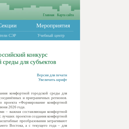
Главная
Карта сайта
Секции
Мероприятия
тели СЭР
Учебный центр
оссийский конкурс
 среды для субъектов
Версия для печати
Увеличить шрифт
дания комфортной городской среды для
ссоединённых и приграничных регионов.
ого проекта «Формирование комфортной
июня 2026 года.
ыми – важная составляющая комфортной
с лучших проектов создания комфортной
Масштабные преобразования затрагивают
него Востока, а с текущего года – для