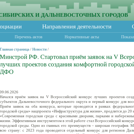
СИБИРСКИХ И ДАЛЬНЕВОСТОЧНЫХ ГОРОДОВ
социации
Направления деятельности
Перечень актов
Нормативные акты
Показа
Главная страница
/
Новости
/
Минстрой РФ. Стартовал приём заявок на V Всер
лучших проектов создания комфортной городской
ДФО
09.06.2026
Начался приём заявок на V Всероссийский конкурс лучших проектов соз
субъектов Дальневосточного федерального округа и первый конкурс для во
Приём заявок на оба конкурса, которые проводятся в рамках федеральн
городской среды» нацпроекта «Инфраструктура для жизни», продлится до 20 
«Современная городская среда с красивыми дворами, парками и набережн
жизни. Эффективным инструментом в этой работе стал Всероссийский конкур
городской среды. Одно из главных его преимуществ – широкая география. 
всю страну: с 2023 года проводится отдельный конкурс для регионов Даль