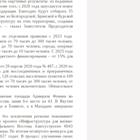
нуты ощутимые результаты: из поданных
оме того, с 2026 года запускается новое
едерации. Ежегодно будут отбирать 35
кже из Белгородской, Брянской и Курской
труктуру на этих территориях, создавая
, – сказал Заместитель Председателя
 по отдельным правилам с 2023 года.
ием от 70 тысяч до 300 тысяч человек;
 до 70 тысяч человек; города, опорные
5 тысяч до 10 тысяч человек. С 2025 года
юджетного финансирования – от 15% для
т 29 апреля 2026 года № 487, с 2026 по
ва для воссоединённых и приграничных
, 126 сельских населённых пунктов и 169
: от 70 тысяч до 300 тысяч человек, от
яч человек включительно. Обязательное
ражение площади Адмирала Фокина во
ссии, заняв 6‑е место из 43. В Якутии
а в Томмоте, а в Магадане завершено
е без исключения регионы показывают
о проекта «Инфраструктура для жизни»
альнего Востока благоустроено 6043
еры. По итогам четвёртого конкурса для
027 годах. В процесс улучшения своих