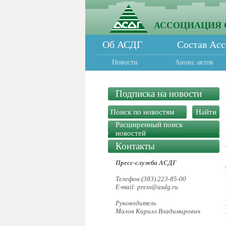
АССОЦИАЦИЯ 
Об АСДГ
Состав Ас
Новости
Анонс актов
Подписка на новости
Расширенный поиск
новостей
Контакты
Пресс-служба АСДГ
Телефон:(383) 223-85-00
E-mail: press@asdg.ru
Руководитель
Малов Кирилл Владимирович