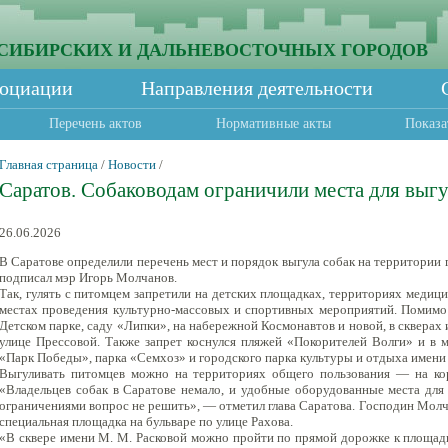
СИБИРСКИХ И ДАЛЬНЕВОСТОЧНЫХ ГОРОДОВ
социации
Направления деятельности
Перечень актов
Нормативные акты
Показа
Главная страница
/
Новости
/
Саратов. Собаководам ограничили места для выг
26.06.2026
В Саратове определили перечень мест и порядок выгула собак на территории
подписал мэр Игорь Молчанов.
Так, гулять с питомцем запретили на детских площадках, территориях медици
местах проведения культурно-массовых и спортивных мероприятий. Помимо э
Детском парке, саду «Липки», на набережной Космонавтов и новой, в скверах 
улице Прессовой. Также запрет коснулся пляжей «Покорителей Волги» и в м
«Парк Победы», парка «Семхоз» и городского парка культуры и отдыха имени 
Выгуливать питомцев можно на территориях общего пользования — на ко
«Владельцев собак в Саратове немало, и удобные оборудованные места дл
ограничениями вопрос не решить», — отметил глава Саратова. Господин Молча
специальная площадка на бульваре по улице Рахова.
«В сквере имени М. М. Расковой можно пройти по прямой дорожке к площадке