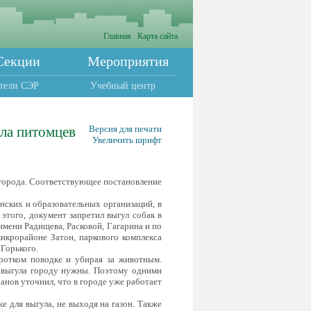
Главная
Карта сайта
Секции
Мероприятия
тели СЭР
Учебный центр
ула питомцев
Версия для печати
Увеличить шрифт
 города. Соответствующее постановление
нских и образовательных организаций, в
того, документ запретил выгул собак в
имени Радищева, Расковой, Гагарина и по
икрорайоне Затон, паркового комплекса
Горького.
ротком поводке и убирая за животным.
я выгула городу нужны. Поэтому одними
нов уточнил, что в городе уже работает
 для выгула, не выходя на газон. Также