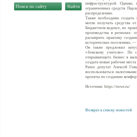
инфраструктурой. Однако, 
ограниченных средств. Парла
распределению.
Также необходимо создать 
могли получать средства о
Бюджетном кодексе, но практ
производства в регионах: 
расширить практику создан
исторических поселениях, —
Он также предложил запус
«Земскому учителю». По с
открывающего бизнес в мало
создать новые рабочие места
Ранее депутат Алексей Гов
воспользоваться налоговыми
проекты по созданию комфорт
Источник: https://news.ru/
Возврат к списку новостей