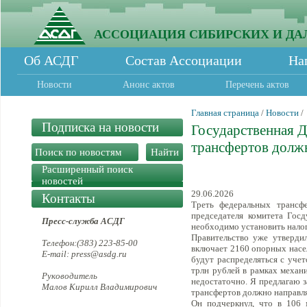
АССОЦИАЦИЯ СИБИРСКИХ И ДА
Об АСДГ
Состав Ассоциации
На
Новости
Анонс актов
Перечень актов
Главная страница
/
Новости
/
Подписка на новости
Государственная 
трансфертов должн
Расширенный поиск
новостей
29.06.2026
Контакты
Треть федеральных трансфе
председателя комитета Гос
Пресс-служба АСДГ
необходимо установить налог
Правительство уже утвердил
Телефон:(383) 223-85-00
включает 2160 опорных насе
E-mail: press@asdg.ru
будут распределяться с учет
трлн рублей в рамках механ
Руководитель
недостаточно. Я предлагаю 
Малов Кирилл Владимирович
трансфертов должно направля
Он подчеркнул, что в 106 