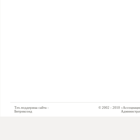
Тех.поддержка сайта -
© 2002 - 2010 «Ассоциация си
Битриксоид
Администратор