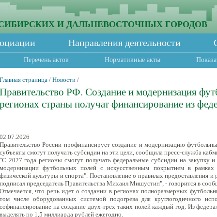
СИБИРСКИХ И ДАЛЬНЕВОСТОЧНЫХ ГОРОДОВ
социации
Направления деятельности
Перечень актов
Нормативные акты
Показа
Главная страница
/
Новости
/
Правительство РФ. Создание и модернизация фут
регионах страны получат финансирование из фед
02.07.2026
Правительство России профинансирует создание и модернизацию футбольных
субъекты смогут получать субсидии на эти цели, сообщила пресс-служба кабм
"С 2027 года регионы смогут получать федеральные субсидии на закупку и
модернизации футбольных полей с искусственным покрытием в рамках 
физической культуры и спорта". Постановление о правилах предоставления и 
подписал председатель Правительства Михаил Мишустин", - говорится в сооб
Отмечается, что речь идет о создании в регионах полноразмерных футбольн
том числе оборудованных системой подогрева для круглогодичного испо
софинансирование на создание двух-трех таких полей каждый год. Из федера
выделять по 1,5 миллиарда рублей ежегодно.