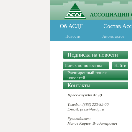
АССОЦИАЦИЯ 
Об АСДГ
Состав Ас
Новости
Анонс актов
Подписка на новости
Расширенный поиск
новостей
Контакты
Пресс-служба АСДГ
Телефон:(383) 223-85-00
E-mail: press@asdg.ru
Руководитель
Малов Кирилл Владимирович