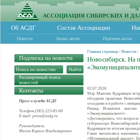
АССОЦИАЦИЯ СИБИРСКИХ И ДА
Об АСДГ
Состав Ассоциации
На
Новости
Анонс актов
Перечень актов
Главная страница
/
Новости
/
Подписка на новости
Новосибирск. На п
«Экомуниципалит
Расширенный поиск
новостей
02.07.2026
Контакты
Мэр Максим Кудрявцев встр
обсудили практики Новосиби
Пресс-служба АСДГ
отходами и в работе с иници
Рашид Исмаилов высоко 
Телефон:(383) 223-85-00
«Экомуниципалитет».
E-mail: press@asdg.ru
«Договорились, что вопросы 
губернаторе Новосибирской о
Руководитель
Кудрявцев по итогам прошед
Малов Кирилл Владимирович
Глава мегаполиса напомнил
«Муниципальный диалог». Ег