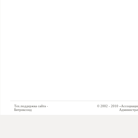
Тех.поддержка сайта -
© 2002 - 2010 «Ассоциация си
Битриксоид
Администратор