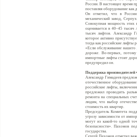
России. В настоящее время п
поставляя оборудование как д
Он отметил, что в России 
механический завод, Серпух
Совокупная мощность этих п
оценивается в 40–45 тысяч 
тысяч лифтов. Александр Г
которое активно присутствуе
тогда как российские лифты р
«Если обслуживание нашего 
дороже. Во-первых, потому
импортные лифты стоят дорож
предупредил он.
Поддержка производителей 
Александр Гимадеев предлож
отечественное оборудование
российские лифты, включенн
предложил проводить разъ
ремонта на специальных счет
людям, что выбор отечестве
стоимость их квартир.
Председатель Комитета подд
угрозу зависимости от импо
могут из какой-то одной т
безопасности». Пахомов под
государства.
Сергей Пахомов отметил важн