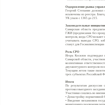
Оздоровление рынка управл
Георгий Степанян доложил 
исключены из реестра. Благ
УК упало с 1365 до 215.
Законодательные инициатив
Самарская область предлаг
ГЖИ (предписания без проку
контроля, когда СРО возьме
учитывать выводы СРО, из
станут для Госжилинспекции
Роль СРО
Игорь Косилов подтвердил 
Самарской области, участвов
коллективная ответственнос
двухконтурного контроля по
Текущим летом такие пилотн
трех субъектах Российской 
Итоги
По результатам дискуссии 
протокол выездного заседани
Участники сошлись во мнении
• Донастройку нормативной б
• Введение механизмов госу
мониторинга реализации рег