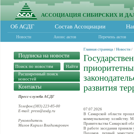
АССОЦИАЦИЯ СИБИРСКИХ И ДА
Об АСДГ
Состав Ассоциации
На
Новости
Анонс актов
Перечень актов
Главная страница
/
Новости
/
Подписка на новости
Государстве
приоритетны
Расширенный поиск
законодатель
новостей
развития те
Контакты
Пресс-служба АСДГ
Телефон:(383) 223-85-00
07.07.2026
E-mail: press@asdg.ru
В Самарской области прошл
коммунальному хозяйству. М
Руководитель
Правительства Самарской об
Малов Кирилл Владимирович
В работе заседания приняли
Пахомов, первый заместит