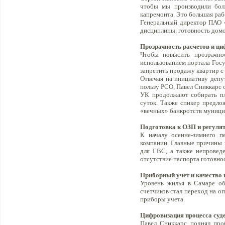
чтобы мы производили боль
капремонта. Это большая раб
Генеральный директор ПАО 
дисциплины, готовность домо
Прозрачность расчетов и ц
Чтобы повысить прозрачно
использованием портала Госу
запретить продажу квартир с
Отвечая на инициативу депу
пользу РСО, Павел Сниккарс 
УК продолжают собирать пла
суток. Также спикер предл
«вечных» банкротств муници
Подготовка к ОЗП и регуля
К началу осенне-зимнего п
компании. Главные причины 
для ГВС, а также непроведе
отсутствие паспорта готовно
Приборный учет и качество 
Уровень жилья в Самаре об
счетчиков стал переход на о
приборы учета.
Цифровизация процесса суд
Павел Сниккарс поднял про