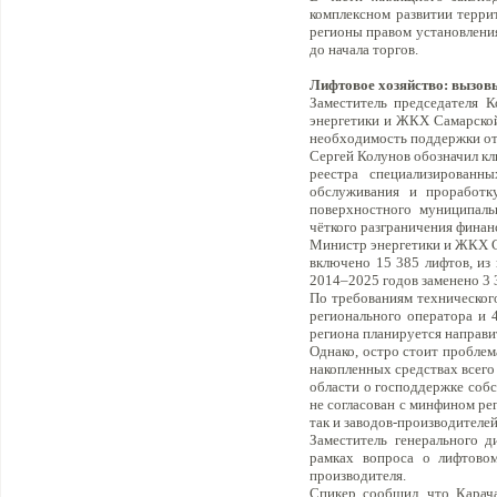
комплексном развитии террит
регионы правом установления
до начала торгов.
Лифтовое хозяйство: вызовы
Заместитель председателя 
энергетики и ЖКХ Самарской
необходимость поддержки от
Сергей Колунов обозначил кл
реестра специализированн
обслуживания и проработк
поверхностного муниципаль
чёткого разграничения финан
Министр энергетики и ЖКХ С
включено 15 385 лифтов, из 
2014–2025 годов заменено 3 3
По требованиям технического
регионального оператора и 
региона планируется направит
Однако, остро стоит проблем
накопленных средствах всего
области о господдержке собс
не согласован с минфином ре
так и заводов-производителей
Заместитель генерального 
рамках вопроса о лифтовом
производителя.
Спикер сообщил, что Карача