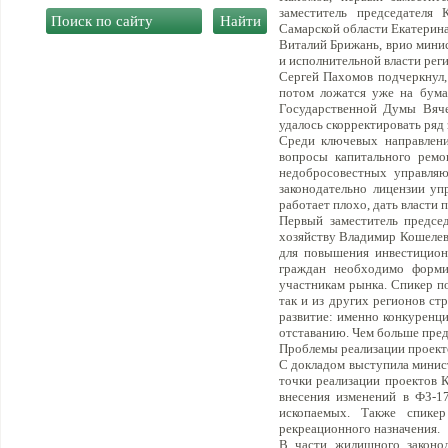
заместитель председателя
Самарской области Екатерин
Виталий Брижань, врио минис
и исполнительной власти реги
Сергей Пахомов подчеркнул, 
потом ложатся уже на бумаг
Государственной Думы Вяче
удалось скорректировать ряд
Среди ключевых направлени
вопросы капитального ремо
недобросовестных управляю
законодательно лицензии у
работает плохо, дать власти
Первый заместитель предсе
хозяйству Владимир Кошелев 
для повышения инвестицион
граждан необходимо форми
участникам рынка. Спикер п
так и из других регионов ст
развитие: именно конкуренция
отставанию. Чем больше пред
Проблемы реализации проект
С докладом выступила минис
точки реализации проектов К
внесения изменений в ФЗ-1
ископаемых. Также спике
рекреационного назначения.
В части жилищного законод