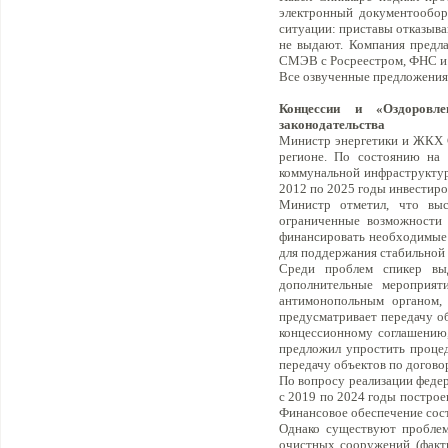
электронный документообор
ситуации: приставы отказыва
не выдают. Компания предла
СМЭВ с Росреестром, ФНС 
Все озвученные предложения
Концессии и «Оздоровл
законодательства
Министр энергетики и ЖКХ С
регионе. По состоянию на
коммунальной инфраструктур
2012 по 2025 годы инвестиро
Министр отметил, что выс
ограниченные возможности 
финансировать необходимые м
для поддержания стабильной 
Среди проблем спикер выд
дополнительные мероприят
антимонопольным органом, 
предусматривает передачу об
концессионному соглашению,
предложил упростить процед
передачу объектов по догово
По вопросу реализации федер
с 2019 по 2024 годы построе
Финансовое обеспечение сост
Однако существуют проблем
очистных сооружений (факти