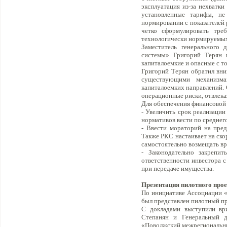
эксплуатация из-за нехватк
установленные тарифы, н
нормировании с показателей 
четко сформулировать тре
технологически нормируемы
Заместитель генерального
системы» Григорий Терян 
капиталоемкие и опасные с т
Григорий Терян обратил вн
существующими механизма
капиталоемких направлений.
операционные риски, отвлека
Для обеспечения финансовой
- Увеличить срок реализации
нормативов вести по среднег
- Ввести мораторий на пред
Также РКС настаивает на ско
самостоятельно возмещать в
- Законодательно закрепит
ответственности инвестора с
при передаче имущества.
Презентация пилотного про
По инициативе Ассоциации «
был представлен пилотный п
С докладами выступили вр
Степанян и Генеральный д
«Поволжский межрегиональны