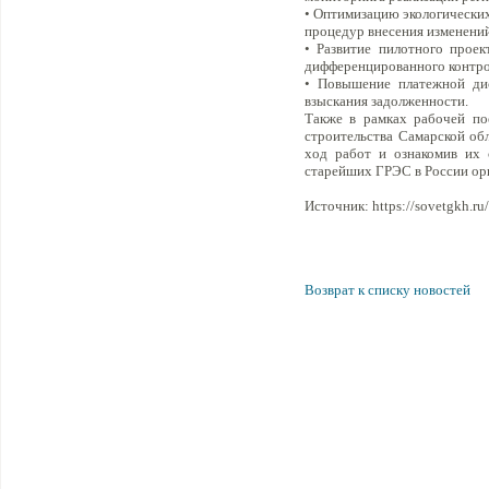
• Оптимизацию экологических
процедур внесения изменений
• Развитие пилотного прое
дифференцированного контрол
• Повышение платежной ди
взыскания задолженности.
Также в рамках рабочей по
строительства Самарской об
ход работ и ознакомив их 
старейших ГРЭС в России ор
Источник: https://sovetgkh.ru/
Возврат к списку новостей