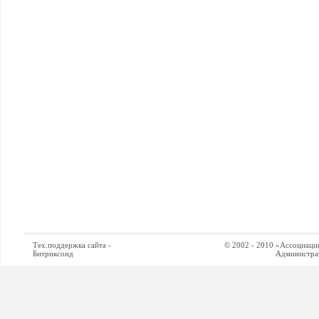
Тех.поддержка сайта -
© 2002 - 2010 «Ассоциация си
Битриксоид
Администратор