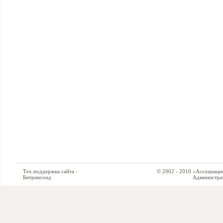
Тех.поддержка сайта -
© 2002 - 2010 «Ассоциация си
Битриксоид
Администратор