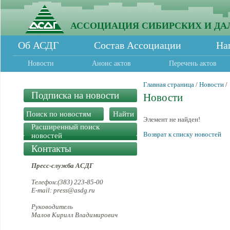
АССОЦИАЦИЯ СИБИРСКИХ И ДА
Об АСДГ
Состав Ассоциации
На
Новости
Анонс актов
Перечень актов
Главная страница
/
Новости
/
Подписка на новости
Новости
Элемент не найден!
Расширенный поиск
Возврат к списку новостей
новостей
Контакты
Пресс-служба АСДГ
Телефон:(383) 223-85-00
E-mail: press@asdg.ru
Руководитель
Малов Кирилл Владимирович