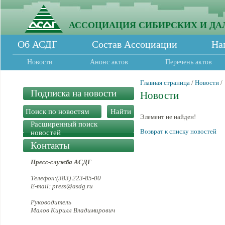
АССОЦИАЦИЯ СИБИРСКИХ И ДА
Об АСДГ
Состав Ассоциации
На
Новости
Анонс актов
Перечень актов
Главная страница
/
Новости
/
Подписка на новости
Новости
Элемент не найден!
Расширенный поиск
Возврат к списку новостей
новостей
Контакты
Пресс-служба АСДГ
Телефон:(383) 223-85-00
E-mail: press@asdg.ru
Руководитель
Малов Кирилл Владимирович