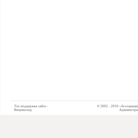
Тех.поддержка сайта -
© 2002 - 2010 «Ассоциация си
Битриксоид
Администратор