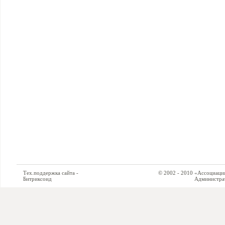
Тех.поддержка сайта -
© 2002 - 2010 «Ассоциация си
Битриксоид
Администратор