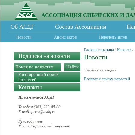
АССОЦИАЦИЯ СИБИРСКИХ И ДА
Об АСДГ
Состав Ассоциации
На
Новости
Анонс актов
Перечень актов
Главная страница
/
Новости
/
Подписка на новости
Новости
Элемент не найден!
Расширенный поиск
Возврат к списку новостей
новостей
Контакты
Пресс-служба АСДГ
Телефон:(383) 223-85-00
E-mail: press@asdg.ru
Руководитель
Малов Кирилл Владимирович