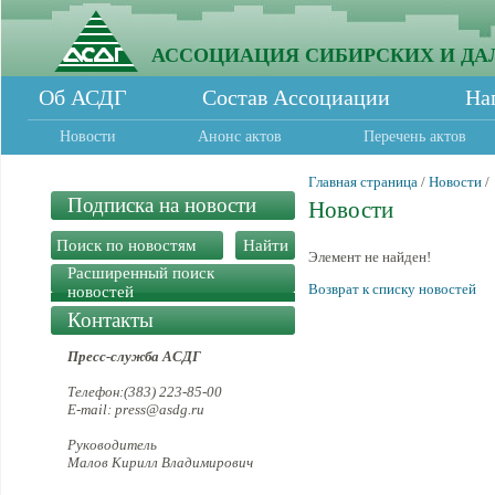
АССОЦИАЦИЯ СИБИРСКИХ И ДА
Об АСДГ
Состав Ассоциации
На
Новости
Анонс актов
Перечень актов
Главная страница
/
Новости
/
Подписка на новости
Новости
Элемент не найден!
Расширенный поиск
Возврат к списку новостей
новостей
Контакты
Пресс-служба АСДГ
Телефон:(383) 223-85-00
E-mail: press@asdg.ru
Руководитель
Малов Кирилл Владимирович