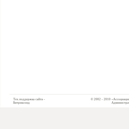
Тех.поддержка сайта -
© 2002 - 2010 «Ассоциация си
Битриксоид
Администратор