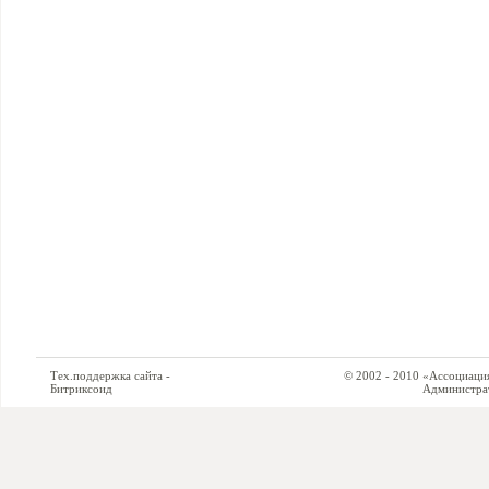
Тех.поддержка сайта -
© 2002 - 2010 «Ассоциация си
Битриксоид
Администратор