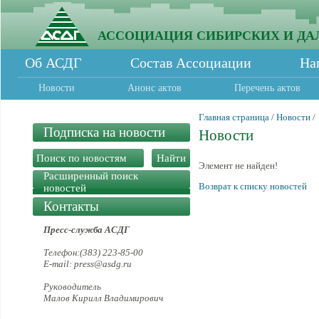
АССОЦИАЦИЯ СИБИРСКИХ И ДА
Об АСДГ
Состав Ассоциации
На
Новости
Анонс актов
Перечень актов
Главная страница
/
Новости
/
Подписка на новости
Новости
Элемент не найден!
Расширенный поиск
Возврат к списку новостей
новостей
Контакты
Пресс-служба АСДГ
Телефон:(383) 223-85-00
E-mail: press@asdg.ru
Руководитель
Малов Кирилл Владимирович