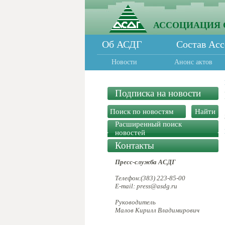
АССОЦИАЦИЯ 
Об АСДГ
Состав Ас
Новости
Анонс актов
Подписка на новости
Расширенный поиск
новостей
Контакты
Пресс-служба АСДГ
Телефон:(383) 223-85-00
E-mail: press@asdg.ru
Руководитель
Малов Кирилл Владимирович