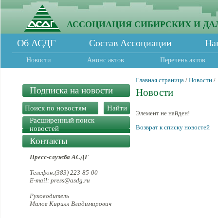
АССОЦИАЦИЯ СИБИРСКИХ И ДА
Об АСДГ
Состав Ассоциации
На
Новости
Анонс актов
Перечень актов
Главная страница
/
Новости
/
Подписка на новости
Новости
Элемент не найден!
Расширенный поиск
Возврат к списку новостей
новостей
Контакты
Пресс-служба АСДГ
Телефон:(383) 223-85-00
E-mail: press@asdg.ru
Руководитель
Малов Кирилл Владимирович