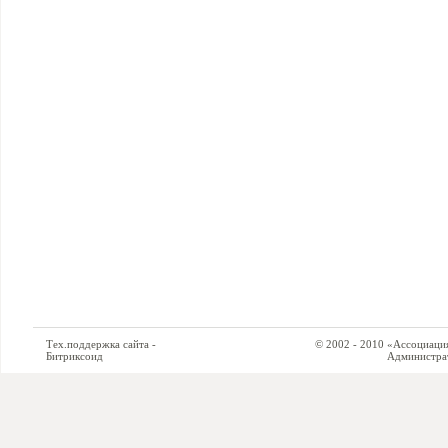
Тех.поддержка сайта -
© 2002 - 2010 «Ассоциация си
Битриксоид
Администратор