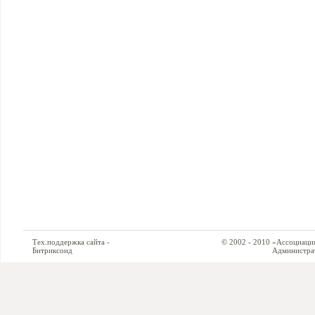
Тех.поддержка сайта -
© 2002 - 2010 «Ассоциация си
Битриксоид
Администратор