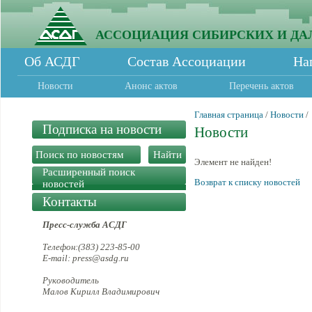
АССОЦИАЦИЯ СИБИРСКИХ И ДА
Об АСДГ
Состав Ассоциации
На
Новости
Анонс актов
Перечень актов
Главная страница
/
Новости
/
Подписка на новости
Новости
Элемент не найден!
Расширенный поиск
Возврат к списку новостей
новостей
Контакты
Пресс-служба АСДГ
Телефон:(383) 223-85-00
E-mail: press@asdg.ru
Руководитель
Малов Кирилл Владимирович