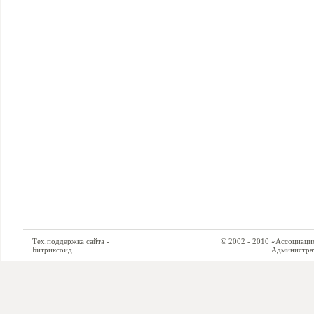
Тех.поддержка сайта -
© 2002 - 2010 «Ассоциация си
Битриксоид
Администратор