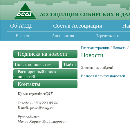
АССОЦИАЦИЯ СИБИРСКИХ И ДА
Об АСДГ
Состав Ассоциации
На
Новости
Анонс актов
Перечень актов
Главная страница
/
Новости
/
Подписка на новости
Новости
Элемент не найден!
Расширенный поиск
Возврат к списку новостей
новостей
Контакты
Пресс-служба АСДГ
Телефон:(383) 223-85-00
E-mail: press@asdg.ru
Руководитель
Малов Кирилл Владимирович