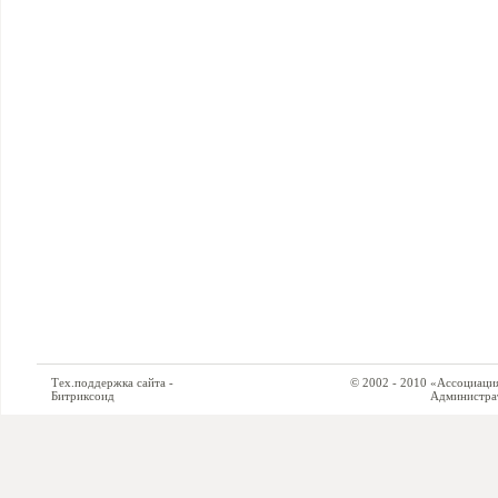
Тех.поддержка сайта -
© 2002 - 2010 «Ассоциация си
Битриксоид
Администратор