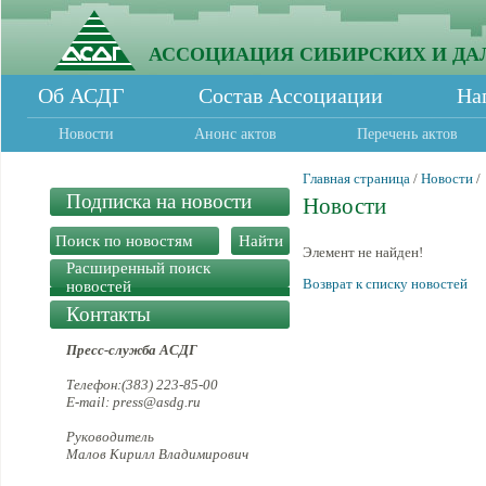
АССОЦИАЦИЯ СИБИРСКИХ И ДА
Об АСДГ
Состав Ассоциации
На
Новости
Анонс актов
Перечень актов
Главная страница
/
Новости
/
Подписка на новости
Новости
Элемент не найден!
Расширенный поиск
Возврат к списку новостей
новостей
Контакты
Пресс-служба АСДГ
Телефон:(383) 223-85-00
E-mail: press@asdg.ru
Руководитель
Малов Кирилл Владимирович