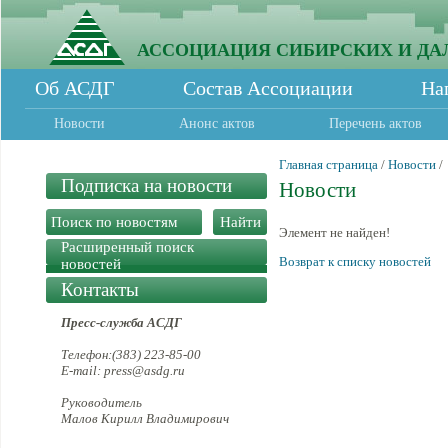
АССОЦИАЦИЯ СИБИРСКИХ И ДА
Об АСДГ
Состав Ассоциации
На
Новости
Анонс актов
Перечень актов
Главная страница
/
Новости
/
Подписка на новости
Новости
Элемент не найден!
Расширенный поиск
Возврат к списку новостей
новостей
Контакты
Пресс-служба АСДГ
Телефон:(383) 223-85-00
E-mail: press@asdg.ru
Руководитель
Малов Кирилл Владимирович