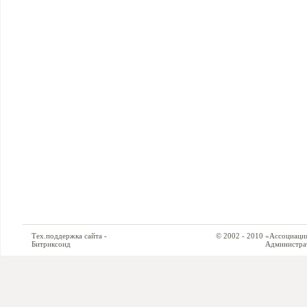
Тех.поддержка сайта -
© 2002 - 2010 «Ассоциация си
Битриксоид
Администратор