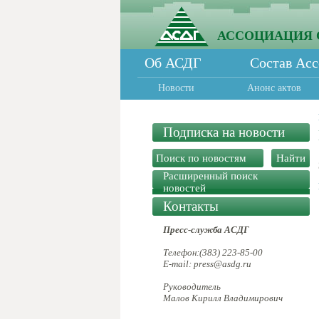
АССОЦИАЦИЯ 
Об АСДГ
Состав Ас
Новости
Анонс актов
Подписка на новости
Расширенный поиск
новостей
Контакты
Пресс-служба АСДГ
Телефон:(383) 223-85-00
E-mail: press@asdg.ru
Руководитель
Малов Кирилл Владимирович