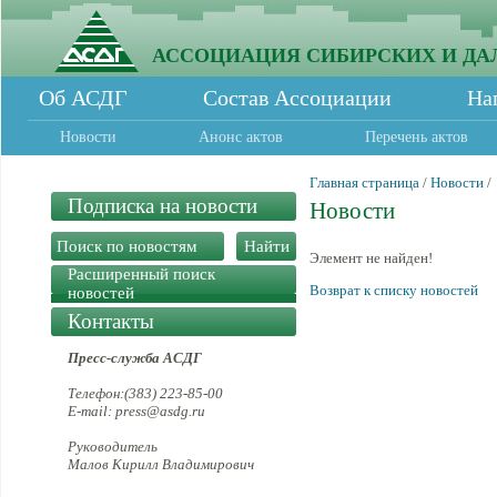
АССОЦИАЦИЯ СИБИРСКИХ И ДА
Об АСДГ
Состав Ассоциации
На
Новости
Анонс актов
Перечень актов
Главная страница
/
Новости
/
Подписка на новости
Новости
Элемент не найден!
Расширенный поиск
Возврат к списку новостей
новостей
Контакты
Пресс-служба АСДГ
Телефон:(383) 223-85-00
E-mail: press@asdg.ru
Руководитель
Малов Кирилл Владимирович