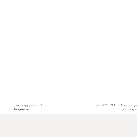
Тех.поддержка сайта -
© 2002 - 2010 «Ассоциация си
Битриксоид
Администратор