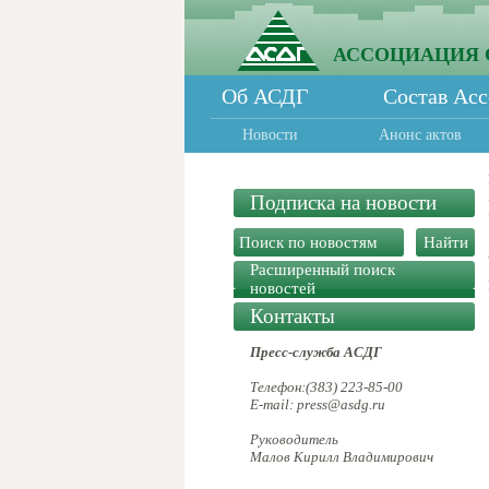
АССОЦИАЦИЯ 
Об АСДГ
Состав Ас
Новости
Анонс актов
Подписка на новости
Расширенный поиск
новостей
Контакты
Пресс-служба АСДГ
Телефон:(383) 223-85-00
E-mail: press@asdg.ru
Руководитель
Малов Кирилл Владимирович