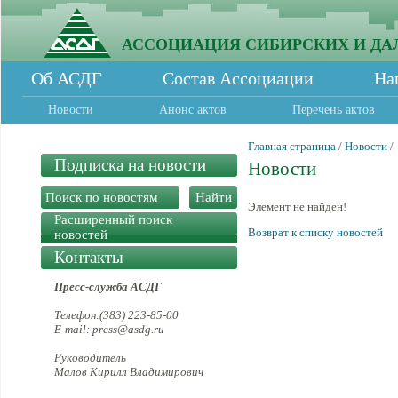
АССОЦИАЦИЯ СИБИРСКИХ И ДА
Об АСДГ
Состав Ассоциации
На
Новости
Анонс актов
Перечень актов
Главная страница
/
Новости
/
Подписка на новости
Новости
Элемент не найден!
Расширенный поиск
Возврат к списку новостей
новостей
Контакты
Пресс-служба АСДГ
Телефон:(383) 223-85-00
E-mail: press@asdg.ru
Руководитель
Малов Кирилл Владимирович