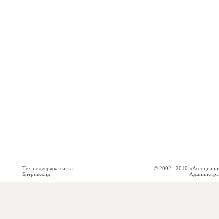
Тех.поддержка сайта -
© 2002 - 2010 «Ассоциация си
Битриксоид
Администратор