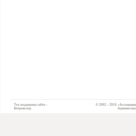
Тех.поддержка сайта -
© 2002 - 2010 «Ассоциация си
Битриксоид
Администратор