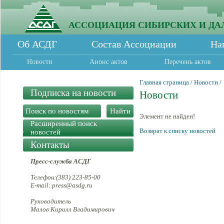
АССОЦИАЦИЯ СИБИРСКИХ И ДА
Об АСДГ
Состав Ассоциации
На
Новости
Анонс актов
Перечень актов
Главная страница
/
Новости
/
Подписка на новости
Новости
Элемент не найден!
Расширенный поиск
Возврат к списку новостей
новостей
Контакты
Пресс-служба АСДГ
Телефон:(383) 223-85-00
E-mail: press@asdg.ru
Руководитель
Малов Кирилл Владимирович