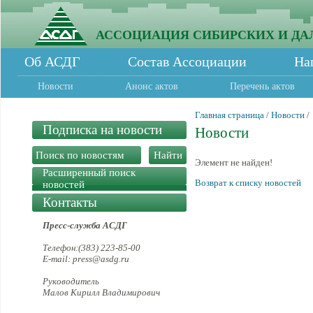
АССОЦИАЦИЯ СИБИРСКИХ И ДА
Об АСДГ
Состав Ассоциации
На
Новости
Анонс актов
Перечень актов
Главная страница
/
Новости
/
Подписка на новости
Новости
Элемент не найден!
Расширенный поиск
Возврат к списку новостей
новостей
Контакты
Пресс-служба АСДГ
Телефон:(383) 223-85-00
E-mail: press@asdg.ru
Руководитель
Малов Кирилл Владимирович