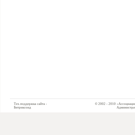
Тех.поддержка сайта -
© 2002 - 2010 «Ассоциация си
Битриксоид
Администратор