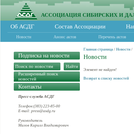
АССОЦИАЦИЯ СИБИРСКИХ И ДА
Об АСДГ
Состав Ассоциации
На
Новости
Анонс актов
Перечень актов
Главная страница
/
Новости
/
Подписка на новости
Новости
Элемент не найден!
Расширенный поиск
Возврат к списку новостей
новостей
Контакты
Пресс-служба АСДГ
Телефон:(383) 223-85-00
E-mail: press@asdg.ru
Руководитель
Малов Кирилл Владимирович