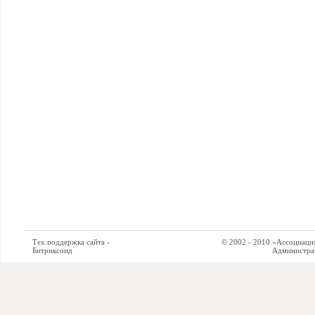
Тех.поддержка сайта -
© 2002 - 2010 «Ассоциация си
Битриксоид
Администратор